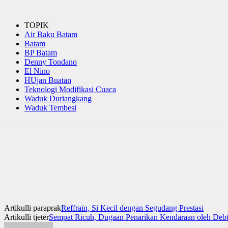
TOPIK
Air Baku Batam
Batam
BP Batam
Denny Tondano
El Nino
HUjan Buatan
Teknologi Modifikasi Cuaca
Waduk Duriangkang
Waduk Tembesi
Artikulli paraprak
Reffrain, Si Kecil dengan Segudang Prestasi
Artikulli tjetër
Sempat Ricuh, Dugaan Penarikan Kendaraan oleh Debt