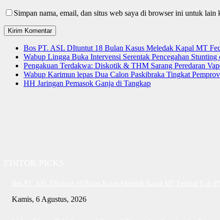
Simpan nama, email, dan situs web saya di browser ini untuk lain 
Bos PT. ASL DItuntut 18 Bulan Kasus Meledak Kapal MT Fede
Wabup Lingga Buka Intervensi Serentak Pencegahan Stuntin
Pengakuan Terdakwa: Diskotik & THM Sarang Peredaran Vap
Wabup Karimun lepas Dua Calon Paskibraka Tingkat Pemprov
HH Jaringan Pemasok Ganja di Tangkap
EDITOR PICKS
Bos PT. ASL DItuntut 18 Bulan Kasus Meledak Kapal MT Federal II di 
Kamis, 6 Agustus, 2026