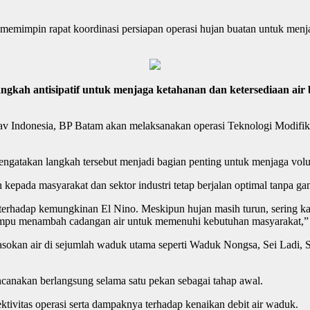
mimpin rapat koordinasi persiapan operasi hujan buatan untuk menj
ah antisipatif untuk menjaga ketahanan dan ketersediaan air 
Nav Indonesia, BP Batam akan melaksanakan operasi Teknologi Modifi
takan langkah tersebut menjadi bagian penting untuk menjaga volume
sih kepada masyarakat dan sektor industri tetap berjalan optimal tanpa g
terhadap kemungkinan El Nino. Meskipun hujan masih turun, sering kali
mpu menambah cadangan air untuk memenuhi kebutuhan masyarakat,” u
okan air di sejumlah waduk utama seperti Waduk Nongsa, Sei Ladi, S
encanakan berlangsung selama satu pekan sebagai tahap awal.
tivitas operasi serta dampaknya terhadap kenaikan debit air waduk.