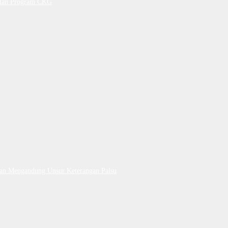
petan Program CKG
Dan Mengandung Unsur Keterangan Palsu