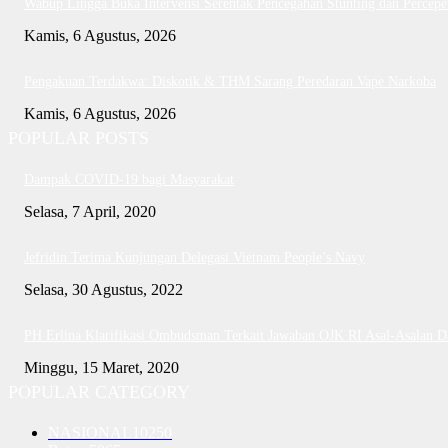
Wabup Lingga Buka Intervensi Serentak Pencegahan Stunting dan Perce
Kamis, 6 Agustus, 2026
Pengakuan Terdakwa: Diskotik & THM Sarang Peredaran Vape Narkoba
Kamis, 6 Agustus, 2026
POPULAR POSTS
Dampak COVID-19 bagi Masyarakat
Selasa, 7 April, 2020
Jefridin Terima Kunjungan Delegasi Vietnam People’s Navy
Selasa, 30 Agustus, 2022
PH Erlina Klarifikasi Ombudsman Terkait Jawaban OJK RI Asal-Asalan 
Minggu, 15 Maret, 2020
POPULAR CATEGORY
NASIONAL
10250