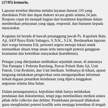
(17/05) kemarin.
Laporan tersebut diterima melalui layanan darurat 110 yang
disediakan Polri dan dapat diakses secara gratis selama 24 jam.
Respons cepat ini menjadi bagian dari komitmen kepolisian dalam
memberikan pelayanan yang sigap, responsif, dan humanis kepada
masyarakat.
Kegiatan ini berada di bawah penanggung jawab Ps. Kapolsek Batu
Aji, AKP Bayu Rizki Subagyo, S.Tr.K., S.I.K. Berdasarkan laporan
dari warga bernama Edi, personel segera menuju lokasi untuk
memastikan situasi tetap aman serta mencegah potensi gangguan
keamanan dan ketertiban masyarakat (kamtibmas).
Petugas yang diterjunkan melibatkan sejumlah unsur, di antaranya
Tim Pamapta 1 Polresta Barelang, Pawas Polsek Batu Aji, Unit
Patroli, Unit Reskrim, dan Unit Intelkam. Setibanya di lokasi, aparat
langsung melakukan pengecekan serta mengumpulkan informasi
terkait dugaan penarikan kendaraan yang dipicu tunggakan
angsuran selama lima bulan.
Dalam penanganannya, kepolisian tidak hanya melakukan
pendataan dan dokumentasi, tetapi juga memfasilitasi mediasi antara
pihak debt collector dan debitur. Pendekatan persuasif dilakukan
guna menghindari potensi konflik serta menjaga ketertiban di tengah