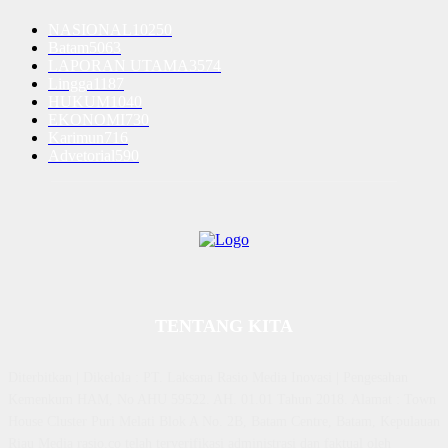
NASIONAL
10250
Batam
5063
LAPORAN UTAMA
3574
Lingga
1187
HUKUM
1040
EKONOMI
730
Karimun
716
Advetorial
590
TENTANG KITA
Diterbitkan | Dikelola : PT. Laksana Rasio Media Inovasi | Pengesahan
Kemenkum HAM, No AHU 59522. AH. 01.01 Tahun 2018. Alamat : Town
House Cluster Puri Melati Blok A No. 2B, Batam Centre, Batam, Kepulauan
Riau Media rasio.co telah terverifikasi administrasi dan faktual oleh