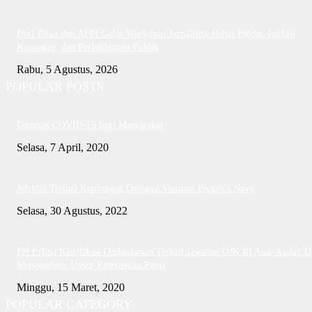
PWI Pusat dan AFPI Gelar Workshop Jurnalistik Bahas Pindar, Inklusi
Keuangan, dan Perlindungan Publik
Rabu, 5 Agustus, 2026
POPULAR POSTS
Dampak COVID-19 bagi Masyarakat
Selasa, 7 April, 2020
Jefridin Terima Kunjungan Delegasi Vietnam People’s Navy
Selasa, 30 Agustus, 2022
PH Erlina Klarifikasi Ombudsman Terkait Jawaban OJK RI Asal-Asalan D
Mengandung Unsur Keterangan Palsu
Minggu, 15 Maret, 2020
POPULAR CATEGORY