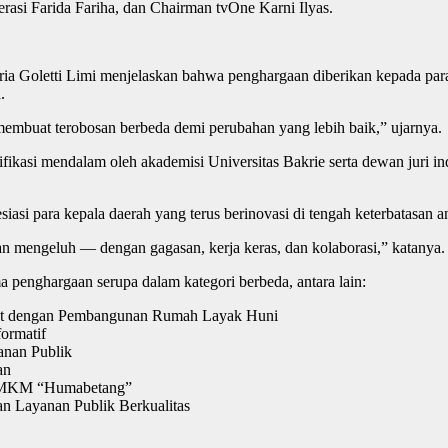
si Farida Fariha, dan Chairman tvOne Karni Ilyas.
ia Goletti Limi menjelaskan bahwa penghargaan diberikan kepada par
.
membuat terobosan berbeda demi perubahan yang lebih baik,” ujarnya.
ifikasi mendalam oleh akademisi Universitas Bakrie serta dewan juri 
i para kepala daerah yang terus berinovasi di tengah keterbatasan an
an mengeluh — dengan gagasan, kerja keras, dan kolaborasi,” katanya.
penghargaan serupa dalam kategori berbeda, antara lain:
kat dengan Pembangunan Rumah Layak Huni
ormatif
anan Publik
an
 UMKM “Humabetang”
an Layanan Publik Berkualitas