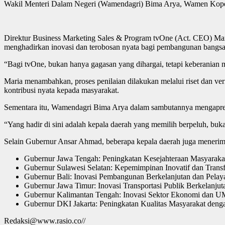
Wakil Menteri Dalam Negeri (Wamendagri) Bima Arya, Wamen Kopera
Direktur Business Marketing Sales & Program tvOne (Act. CEO) Mar
menghadirkan inovasi dan terobosan nyata bagi pembangunan bangsa
“Bagi tvOne, bukan hanya gagasan yang dihargai, tetapi keberanian 
Maria menambahkan, proses penilaian dilakukan melalui riset dan ver
kontribusi nyata kepada masyarakat.
Sementara itu, Wamendagri Bima Arya dalam sambutannya mengapresias
“Yang hadir di sini adalah kepala daerah yang memilih berpeluh, buk
Selain Gubernur Ansar Ahmad, beberapa kepala daerah juga menerima 
Gubernur Jawa Tengah: Peningkatan Kesejahteraan Masyara
Gubernur Sulawesi Selatan: Kepemimpinan Inovatif dan Transf
Gubernur Bali: Inovasi Pembangunan Berkelanjutan dan Pelay
Gubernur Jawa Timur: Inovasi Transportasi Publik Berkelanjut
Gubernur Kalimantan Tengah: Inovasi Sektor Ekonomi dan
Gubernur DKI Jakarta: Peningkatan Kualitas Masyarakat deng
Redaksi@www.rasio.co//