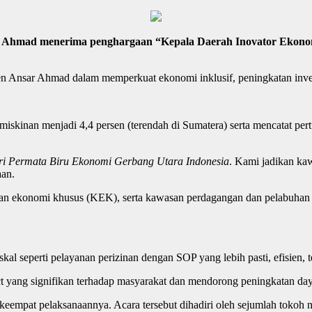
 Ahmad menerima penghargaan “Kepala Daerah Inovator Ekonomi
tmen Ansar Ahmad dalam memperkuat ekonomi inklusif, peningkatan in
iskinan menjadi 4,4 persen (terendah di Sumatera) serta mencatat per
ri Permata Biru Ekonomi Gerbang Utara Indonesia
. Kami jadikan ka
aan.
san ekonomi khusus (KEK), serta kawasan perdagangan dan pelabuhan 
skal seperti pelayanan perizinan dengan SOP yang lebih pasti, efisien, 
ect yang signifikan terhadap masyarakat dan mendorong peningkatan da
empat pelaksanaannya. Acara tersebut dihadiri oleh sejumlah tokoh na