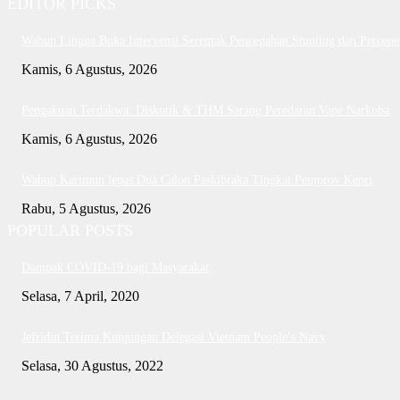
EDITOR PICKS
Wabup Lingga Buka Intervensi Serentak Pencegahan Stunting dan Perce
Kamis, 6 Agustus, 2026
Pengakuan Terdakwa: Diskotik & THM Sarang Peredaran Vape Narkoba
Kamis, 6 Agustus, 2026
Wabup Karimun lepas Dua Calon Paskibraka Tingkat Pemprov Kepri
Rabu, 5 Agustus, 2026
POPULAR POSTS
Dampak COVID-19 bagi Masyarakat
Selasa, 7 April, 2020
Jefridin Terima Kunjungan Delegasi Vietnam People’s Navy
Selasa, 30 Agustus, 2022