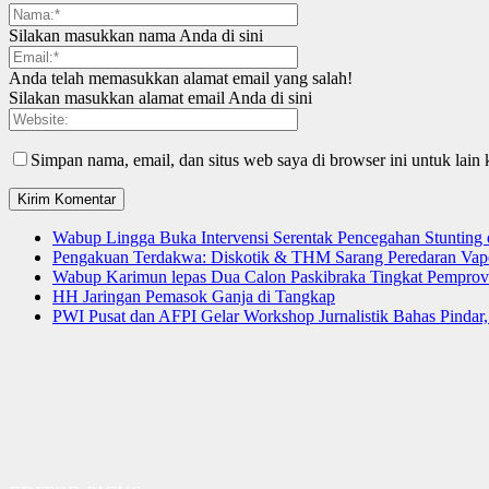
Silakan masukkan nama Anda di sini
Anda telah memasukkan alamat email yang salah!
Silakan masukkan alamat email Anda di sini
Simpan nama, email, dan situs web saya di browser ini untuk lain 
Wabup Lingga Buka Intervensi Serentak Pencegahan Stuntin
Pengakuan Terdakwa: Diskotik & THM Sarang Peredaran Vap
Wabup Karimun lepas Dua Calon Paskibraka Tingkat Pemprov
HH Jaringan Pemasok Ganja di Tangkap
PWI Pusat dan AFPI Gelar Workshop Jurnalistik Bahas Pindar,