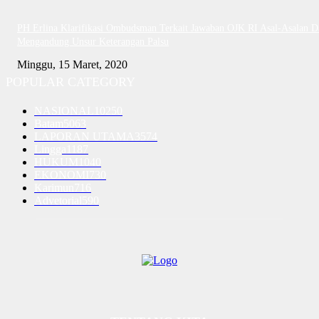
PH Erlina Klarifikasi Ombudsman Terkait Jawaban OJK RI Asal-Asalan D
Mengandung Unsur Keterangan Palsu
Minggu, 15 Maret, 2020
POPULAR CATEGORY
NASIONAL
10250
Batam
5063
LAPORAN UTAMA
3574
Lingga
1187
HUKUM
1040
EKONOMI
730
Karimun
716
Advetorial
590