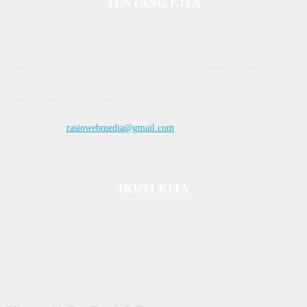
TENTANG KITA
Diterbitkan | Dikelola : PT. Laksana Rasio Media Inovasi | Pengesahan
Kemenkum HAM, No AHU 59522. AH. 01.01 Tahun 2018. Alamat : Town
House Cluster Puri Melati Blok A No. 2B, Batam Centre, Batam, Kepulauan
Riau Media rasio.co telah terverifikasi administrasi dan faktual oleh
dewanpers dengan ID 9564
Hubungi kami:
rasiowebmedia@gmail.com
IKUTI KITA