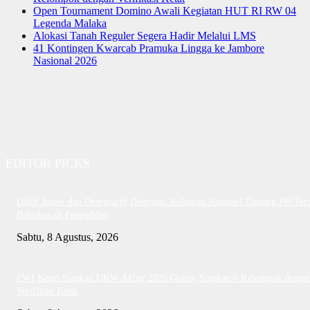
Open Tournament Domino Awali Kegiatan HUT RI RW 04
Legenda Malaka
Alokasi Tanah Reguler Segera Hadir Melalui LMS
41 Kontingen Kwarcab Pramuka Lingga ke Jambore
Nasional 2026
EDITOR PICKS
Dalih Junior dan Overmacht Diserang: Keluarga Natanael Tantang PH Te
Buktikan di Pengadilan
Sabtu, 8 Agustus, 2026
PWI Kepri Siapkan UKW Akbar 2026 Gratis, Siapkan 6 Kelompok denga
Verifikasi Ketat