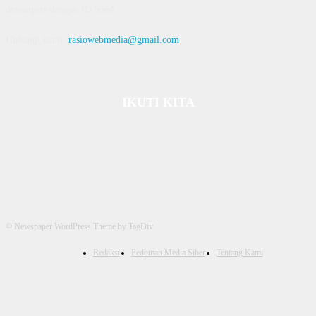
dewanpers dengan ID 9564
Hubungi kami:
rasiowebmedia@gmail.com
IKUTI KITA
© Newspaper WordPress Theme by TagDiv
Redaksi
Pedoman Media Siber
Tentang Kami