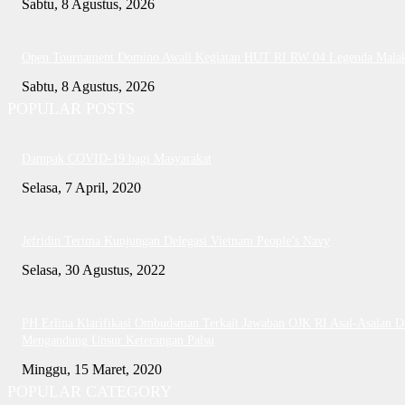
Sabtu, 8 Agustus, 2026
Open Tournament Domino Awali Kegiatan HUT RI RW 04 Legenda Mala
Sabtu, 8 Agustus, 2026
POPULAR POSTS
Dampak COVID-19 bagi Masyarakat
Selasa, 7 April, 2020
Jefridin Terima Kunjungan Delegasi Vietnam People’s Navy
Selasa, 30 Agustus, 2022
PH Erlina Klarifikasi Ombudsman Terkait Jawaban OJK RI Asal-Asalan D
Mengandung Unsur Keterangan Palsu
Minggu, 15 Maret, 2020
POPULAR CATEGORY