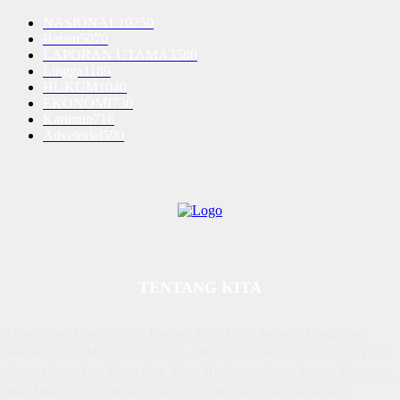
NASIONAL
10250
Batam
5070
LAPORAN UTAMA
3580
Lingga
1189
HUKUM
1040
EKONOMI
730
Karimun
716
Advetorial
590
TENTANG KITA
Diterbitkan | Dikelola : PT. Laksana Rasio Media Inovasi | Pengesahan
Kemenkum HAM, No AHU 59522. AH. 01.01 Tahun 2018. Alamat : Town
House Cluster Puri Melati Blok A No. 2B, Batam Centre, Batam, Kepulauan
Riau Media rasio.co telah terverifikasi administrasi dan faktual oleh