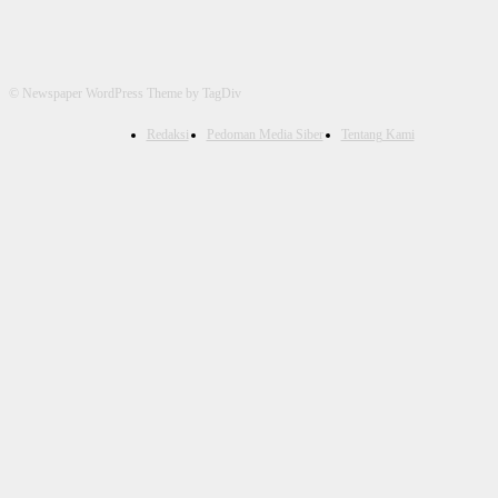
© Newspaper WordPress Theme by TagDiv
Redaksi
Pedoman Media Siber
Tentang Kami