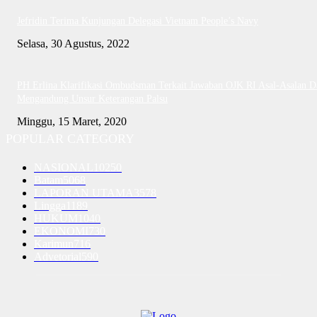
Jefridin Terima Kunjungan Delegasi Vietnam People’s Navy
Selasa, 30 Agustus, 2022
PH Erlina Klarifikasi Ombudsman Terkait Jawaban OJK RI Asal-Asalan D
Mengandung Unsur Keterangan Palsu
Minggu, 15 Maret, 2020
POPULAR CATEGORY
NASIONAL
10250
Batam
5068
LAPORAN UTAMA
3578
Lingga
1189
HUKUM
1040
EKONOMI
730
Karimun
716
Advetorial
590