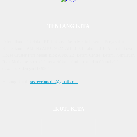
TENTANG KITA
Diterbitkan | Dikelola : PT. Laksana Rasio Media Inovasi | Pengesahan
Kemenkum HAM, No AHU 59522. AH. 01.01 Tahun 2018. Alamat : Town
House Cluster Puri Melati Blok A No. 2B, Batam Centre, Batam, Kepulauan
Riau Media rasio.co telah terverifikasi administrasi dan faktual oleh
dewanpers dengan ID 9564
Hubungi kami:
rasiowebmedia@gmail.com
IKUTI KITA