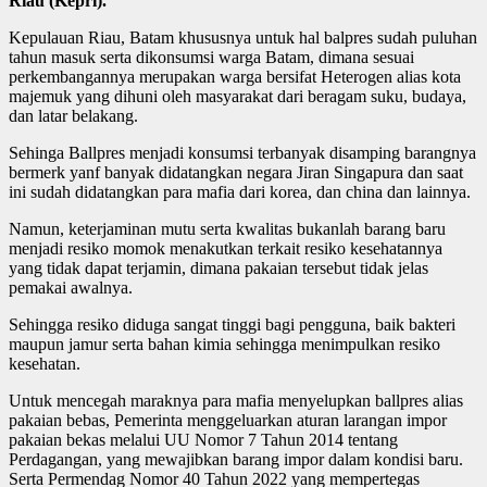
Riau (Kepri).
Kepulauan Riau, Batam khususnya untuk hal balpres sudah puluhan
tahun masuk serta dikonsumsi warga Batam, dimana sesuai
perkembangannya merupakan warga bersifat Heterogen alias kota
majemuk yang dihuni oleh masyarakat dari beragam suku, budaya,
dan latar belakang.
Sehinga Ballpres menjadi konsumsi terbanyak disamping barangnya
bermerk yanf banyak didatangkan negara Jiran Singapura dan saat
ini sudah didatangkan para mafia dari korea, dan china dan lainnya.
Namun, keterjaminan mutu serta kwalitas bukanlah barang baru
menjadi resiko momok menakutkan terkait resiko kesehatannya
yang tidak dapat terjamin, dimana pakaian tersebut tidak jelas
pemakai awalnya.
Sehingga resiko diduga sangat tinggi bagi pengguna, baik bakteri
maupun jamur serta bahan kimia sehingga menimpulkan resiko
kesehatan.
Untuk mencegah maraknya para mafia menyelupkan ballpres alias
pakaian bebas, Pemerinta menggeluarkan aturan larangan impor
pakaian bekas melalui UU Nomor 7 Tahun 2014 tentang
Perdagangan, yang mewajibkan barang impor dalam kondisi baru.
Serta Permendag Nomor 40 Tahun 2022 yang mempertegas