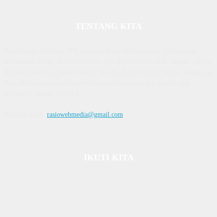
TENTANG KITA
Diterbitkan | Dikelola : PT. Laksana Rasio Media Inovasi | Pengesahan
Kemenkum HAM, No AHU 59522. AH. 01.01 Tahun 2018. Alamat : Town
House Cluster Puri Melati Blok A No. 2B, Batam Centre, Batam, Kepulauan
Riau Media rasio.co telah terverifikasi administrasi dan faktual oleh
dewanpers dengan ID 9564
Hubungi kami:
rasiowebmedia@gmail.com
IKUTI KITA