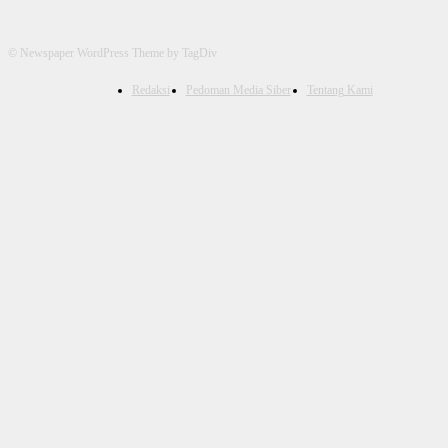
© Newspaper WordPress Theme by TagDiv
Redaksi
Pedoman Media Siber
Tentang Kami