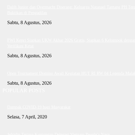
Dalih Junior dan Overmacht Diserang: Keluarga Natanael Tantang PH Te
Buktikan di Pengadilan
Sabtu, 8 Agustus, 2026
PWI Kepri Siapkan UKW Akbar 2026 Gratis, Siapkan 6 Kelompok denga
Verifikasi Ketat
Sabtu, 8 Agustus, 2026
Open Tournament Domino Awali Kegiatan HUT RI RW 04 Legenda Mala
Sabtu, 8 Agustus, 2026
POPULAR POSTS
Dampak COVID-19 bagi Masyarakat
Selasa, 7 April, 2020
Jefridin Terima Kunjungan Delegasi Vietnam People’s Navy