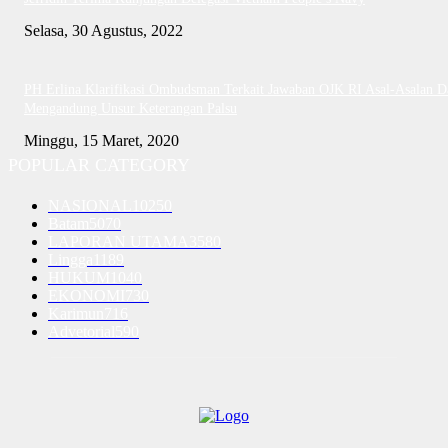
Selasa, 30 Agustus, 2022
PH Erlina Klarifikasi Ombudsman Terkait Jawaban OJK RI Asal-Asalan D
Mengandung Unsur Keterangan Palsu
Minggu, 15 Maret, 2020
POPULAR CATEGORY
NASIONAL
10250
Batam
5070
LAPORAN UTAMA
3580
Lingga
1189
HUKUM
1040
EKONOMI
730
Karimun
716
Advetorial
590