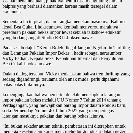
Zaenal menambahkan, pihaknya belum bisa menghitung jumlah
balpres yang berhasil diamankan karena masih tersegel dalam
kontainer.
Sementara itu terpisah, dalam rangka menekan masuknya Ballpres
ilegal Bea Cukai Lhokseumawe kembali menyoroti maraknya
peredaran pakaian bekas impor lewat sebuah talkshow edukatif
yang berlangsung di Studio RRI Lhokseumawe.
Pada sesi bertajuk “Keren Boleh, Ilegal Jangan! Ngobrolin Thrifting
dan Larangan Pakaian Impor Bekas”, hadir sebagai narasumber
Vicky Fadian, Kepala Seksi Kepatuhan Internal dan Penyuluhan
Bea Cukai Lhokseumawe.
Dalam dialog tersebut, Vicky menjelaskan bahwa tren thrifting yang
sedang digandrungi, terutama oleh anak muda, perlu dipahami
batas-batas hukumnya.
Ia mengingatkan bahwa pemerintah telah menetapkan larangan
impor pakaian bekas melalui UU Nomor 7 Tahun 2014 tentang
Perdagangan, yang mewajibkan barang impor dalam kondisi baru,
serta Permendag Nomor 40 Tahun 2022 yang mempertegas
larangan masuknya pakaian dan barang bekas lainnya.
“Ini bukan sekadar aturan teknis, pembatasan ini diterapkan untuk
menjaga keselamatan konsumen, melindungi industri dalam negeri,