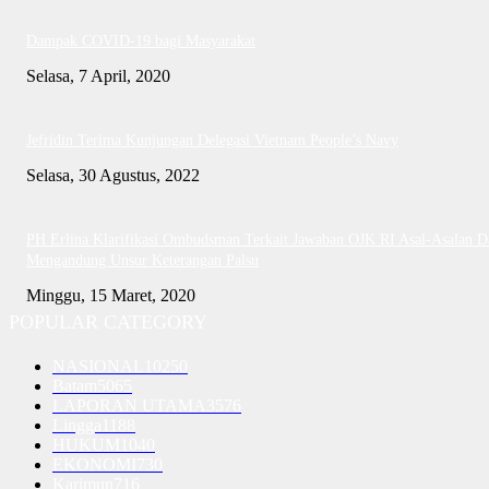
Dampak COVID-19 bagi Masyarakat
Selasa, 7 April, 2020
Jefridin Terima Kunjungan Delegasi Vietnam People’s Navy
Selasa, 30 Agustus, 2022
PH Erlina Klarifikasi Ombudsman Terkait Jawaban OJK RI Asal-Asalan D
Mengandung Unsur Keterangan Palsu
Minggu, 15 Maret, 2020
POPULAR CATEGORY
NASIONAL
10250
Batam
5065
LAPORAN UTAMA
3576
Lingga
1188
HUKUM
1040
EKONOMI
730
Karimun
716