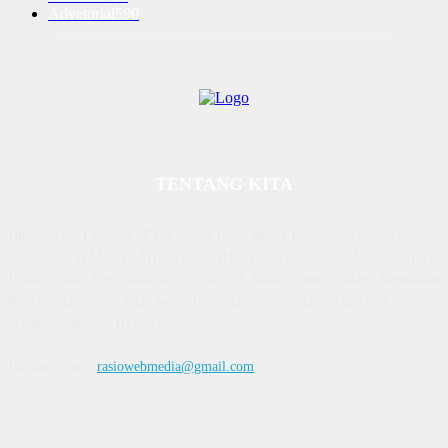
Advetorial
590
TENTANG KITA
Diterbitkan | Dikelola : PT. Laksana Rasio Media Inovasi | Pengesahan
Kemenkum HAM, No AHU 59522. AH. 01.01 Tahun 2018. Alamat : Town
House Cluster Puri Melati Blok A No. 2B, Batam Centre, Batam, Kepulauan
Riau Media rasio.co telah terverifikasi administrasi dan faktual oleh
dewanpers dengan ID 9564
Hubungi kami:
rasiowebmedia@gmail.com