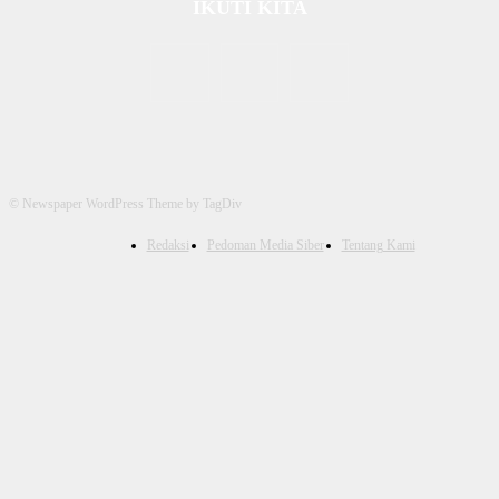
IKUTI KITA
© Newspaper WordPress Theme by TagDiv
Redaksi
Pedoman Media Siber
Tentang Kami