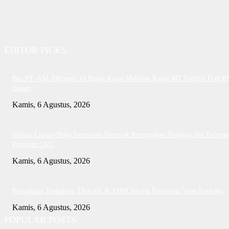
EDITOR PICKS
Bos PT. ASL DItuntut 18 Bulan Kasus Meledak Kapal MT Federal II di P
Batam
Kamis, 6 Agustus, 2026
Wabup Lingga Buka Intervensi Serentak Pencegahan Stunting dan Percepe
Program CKG
Kamis, 6 Agustus, 2026
Pengakuan Terdakwa: Diskotik & THM Sarang Peredaran Vape Narkoba
Kamis, 6 Agustus, 2026
POPULAR POSTS