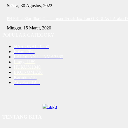
Selasa, 30 Agustus, 2022
PH Erlina Klarifikasi Ombudsman Terkait Jawaban OJK RI Asal-Asalan 
Minggu, 15 Maret, 2020
POPULAR CATEGORY
NASIONAL
10250
Batam
5070
LAPORAN UTAMA
3580
Lingga
1189
HUKUM
1040
EKONOMI
730
Karimun
716
Advetorial
590
TENTANG KITA