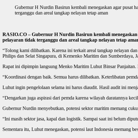
Gubernur H Nurdin Basirun kembali menegaskan agar pusat har
terganggu dan areal tangkap nelayan tetap aman
RASIO.CO – Gubernur H Nurdin Basirun kembali menegaskan ag
pelayaran tidak terganggu dan areal tangkap nelayan tetap ama
“Tolong kami dilibatkan. Karena ini terkait areal tangkap nelayan 
Philips dan Selat Singapura, di Kemenko Maritim dan Sumberdaya, Jak
Rapat ini dipimpin langsung Menko Maritim Luhut Binsar Panjaitan. 
“Koordinasi dengan baik. Semua harus dilibatkan. Keterlibatan pemda
Luhut ingin pengelolaan selama ini harus diaudit. Hasil audit ini menj
“Dengarkan juga aspirasi dari pemda karena wilayah daratannya kecil
Gubernur Nurdin menyebutkan, potensi sektor maritim memang cukup b
“Ini masih sektor jasa, kapal dan logistik. Sampai saat ini belum dip
Sementara itu, Luhut menegaskan, potensi laut Indonesia memang bes