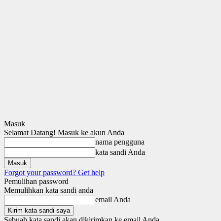
Masuk
Selamat Datang! Masuk ke akun Anda
nama pengguna
kata sandi Anda
Forgot your password? Get help
Pemulihan password
Memulihkan kata sandi anda
email Anda
Sebuah kata sandi akan dikirimkan ke email Anda.