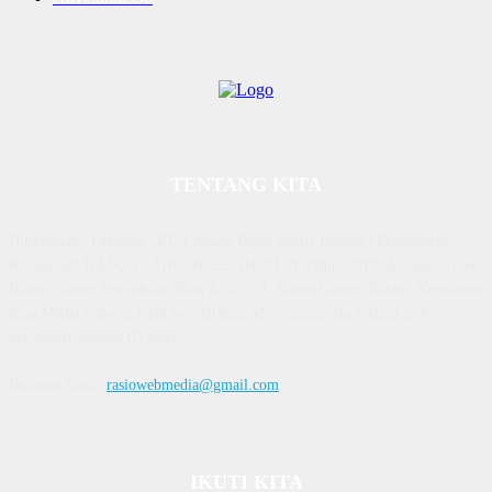
TENTANG KITA
Diterbitkan | Dikelola : PT. Laksana Rasio Media Inovasi | Pengesahan
Kemenkum HAM, No AHU 59522. AH. 01.01 Tahun 2018. Alamat : Town
House Cluster Puri Melati Blok A No. 2B, Batam Centre, Batam, Kepulauan
Riau Media rasio.co telah terverifikasi administrasi dan faktual oleh
dewanpers dengan ID 9564
Hubungi kami:
rasiowebmedia@gmail.com
IKUTI KITA