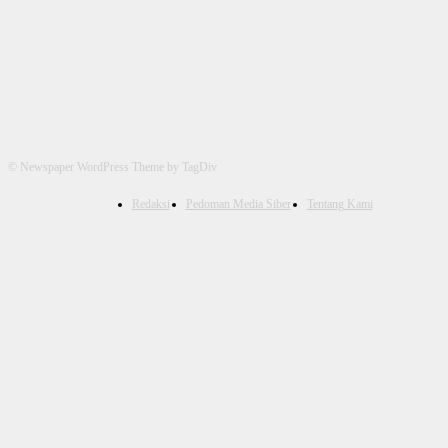
© Newspaper WordPress Theme by TagDiv
Redaksi
Pedoman Media Siber
Tentang Kami