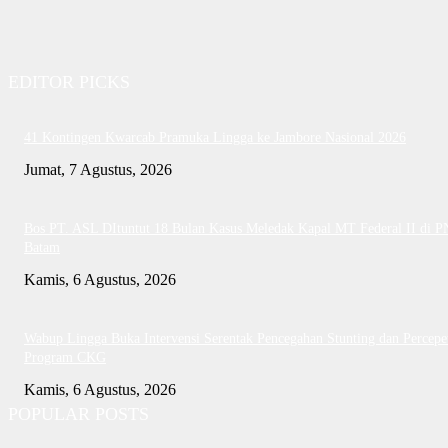
EDITOR PICKS
41 Kontingen Kwarcab Pramuka Lingga ke Jambore Nasional 2026
Jumat, 7 Agustus, 2026
Bos PT. ASL DItuntut 18 Bulan Kasus Meledak Kapal MT Federal II di P
Batam
Kamis, 6 Agustus, 2026
Wabup Lingga Buka Intervensi Serentak Pencegahan Stunting dan Percepe
Program CKG
Kamis, 6 Agustus, 2026
POPULAR POSTS