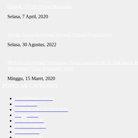
Dampak COVID-19 bagi Masyarakat
Selasa, 7 April, 2020
Jefridin Terima Kunjungan Delegasi Vietnam People’s Navy
Selasa, 30 Agustus, 2022
PH Erlina Klarifikasi Ombudsman Terkait Jawaban OJK RI Asal-Asalan D
Mengandung Unsur Keterangan Palsu
Minggu, 15 Maret, 2020
POPULAR CATEGORY
NASIONAL
10250
Batam
5065
LAPORAN UTAMA
3576
Lingga
1189
HUKUM
1040
EKONOMI
730
Karimun
716
Advetorial
590