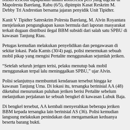
Mapolresta Barelang, Rabu (6/5), dipimpin Kasat Reskrim M.
Debby Tri Andrestian bersama jajaran penyidik Unit Tipidter.
Kanit V Tipidter Satreskrim Polresta Barelang, M. Alvin Royantara
menjelaskan pengungkapan kasus bermula dari laporan masyarakat
terkait dugaan distribusi ilegal BBM subsidi dari salah satu SPBU di
kawasan Tanjung Riau.
Petugas kemudian melakukan penyelidikan dan pengawasan di
sekitar lokasi. Pada Kamis (30/4) pagi, polisi menemukan sebuah
mobil pikap yang mengisi Pertalite menggunakan sejumlah jeriken.
“Setelah seluruh jerigen terisi, pelaku menutup bak mobil
menggunakan terpal lalu meninggalkan SPBU,” ujar Alvin.
Polisi selanjutnya membuntuti kendaraan tersebut hingga ke
kawasan Tanjung Uma. Di lokasi itu, tersangka berinisial AA (48)
diketahui menurunkan puluhan jeriken berisi Pertalite sebelum
melanjutkan perjalanan ke sebuah bengkel di kawasan Lubuk Baja.
Di bengkel tersebut, AA kembali menyerahkan beberapa jeriken
BBM kepada tersangka lain berinisial AS (36). Polisi kemudian
langsung melakukan penindakan dan mengamankan keduanya
beserta barang bukti.