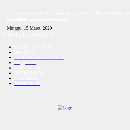
PH Erlina Klarifikasi Ombudsman Terkait Jawaban OJK RI Asal-Asalan D
Mengandung Unsur Keterangan Palsu
Minggu, 15 Maret, 2020
POPULAR CATEGORY
NASIONAL
10250
Batam
5070
LAPORAN UTAMA
3580
Lingga
1189
HUKUM
1040
EKONOMI
730
Karimun
716
Advetorial
590