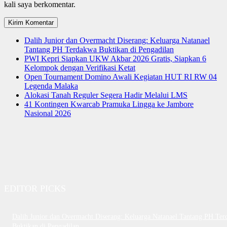
kali saya berkomentar.
Dalih Junior dan Overmacht Diserang: Keluarga Natanael
Tantang PH Terdakwa Buktikan di Pengadilan
PWI Kepri Siapkan UKW Akbar 2026 Gratis, Siapkan 6
Kelompok dengan Verifikasi Ketat
Open Tournament Domino Awali Kegiatan HUT RI RW 04
Legenda Malaka
Alokasi Tanah Reguler Segera Hadir Melalui LMS
41 Kontingen Kwarcab Pramuka Lingga ke Jambore
Nasional 2026
EDITOR PICKS
Dalih Junior dan Overmacht Diserang: Keluarga Natanael Tantang PH Te
Buktikan di Pengadilan