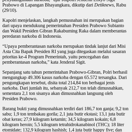
Prabowo di Lapangan Bhayangkara, dikutip dari
Detiknews
, Rabu
(29/10).
Kapolri menjelaskan, langkah pemusnahan ini merupakan bagian
dari upaya mendukung pemerintahan Presiden Prabowo Subianto
dan Wakil Presiden Gibran Rakabuming Raka dalam memberantas
peredaran narkoba di Indonesia.
“Upaya pemberantasan narkoba merupakan tindak lanjut dari Misi
Asta Cita Bapak Presiden RI yang juga ditegaskan melalui sasaran
prioritas ke-4 Program Pemerintah, yaitu pencegahan dan
pemberantasan narkoba,” kata Jenderal Sigit.
Sepanjang satu tahun pemerintahan Prabowo-Gibran, Polri berhasil
mengungkap 49.306 kasus narkoba dengan 65.572 tersangka. Dari
pengungkapan tersebut, disita total 214,84 ton berbagai jenis
narkoba. Dari jumlah itu, sebanyak 212,7 ton telah dimusnahkan,
sementara 2,1 ton sisanya akan dimusnahkan langsung oleh
Presiden Prabowo.
Barang bukti yang dimusnahkan terdiri dari 186,7 ton ganja; 9,2 ton
sabu; 1,9 ton tembakau gorila; 2,1 juta butir ekstasi; 13,1 juta butir
obat keras; 27,9 kilogram ketamin; 34,5 kilogram kokain; 6,8
kilogram heroin; 5,5 kilogram tetrahidrokanabinol (THC); 18 liter
etomidate; 132,9 kilogram hashish; 1,4 juta butir happy five; dan