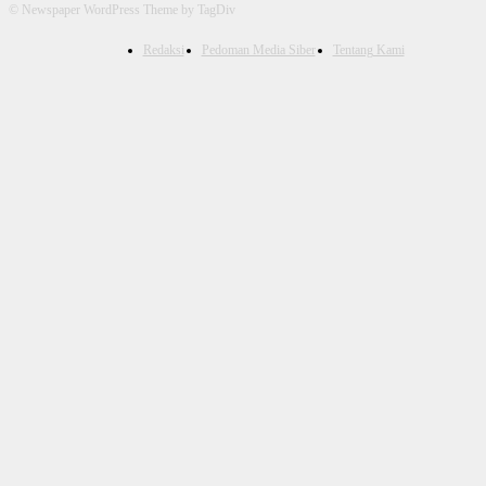
© Newspaper WordPress Theme by TagDiv
Redaksi
Pedoman Media Siber
Tentang Kami