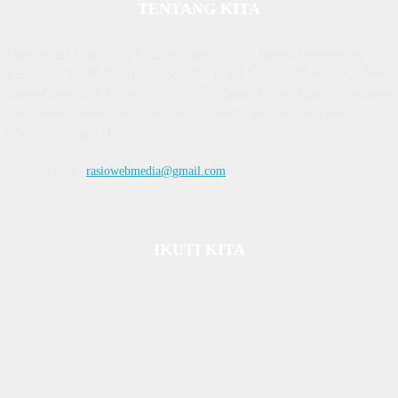
TENTANG KITA
Diterbitkan | Dikelola : PT. Laksana Rasio Media Inovasi | Pengesahan
Kemenkum HAM, No AHU 59522. AH. 01.01 Tahun 2018. Alamat : Town
House Cluster Puri Melati Blok A No. 2B, Batam Centre, Batam, Kepulauan
Riau Media rasio.co telah terverifikasi administrasi dan faktual oleh
dewanpers dengan ID 9564
Hubungi kami:
rasiowebmedia@gmail.com
IKUTI KITA