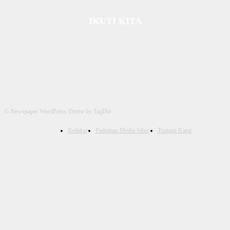
IKUTI KITA
© Newspaper WordPress Theme by TagDiv
Redaksi
Pedoman Media Siber
Tentang Kami