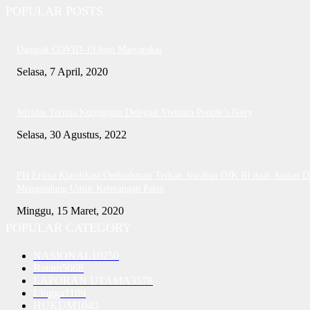
POPULAR POSTS
Dampak COVID-19 bagi Masyarakat
Selasa, 7 April, 2020
Jefridin Terima Kunjungan Delegasi Vietnam People’s Navy
Selasa, 30 Agustus, 2022
PH Erlina Klarifikasi Ombudsman Terkait Jawaban OJK RI Asal-Asalan D
Mengandung Unsur Keterangan Palsu
Minggu, 15 Maret, 2020
POPULAR CATEGORY
NASIONAL
10250
Batam
5068
LAPORAN UTAMA
3578
Lingga
1189
HUKUM
1040