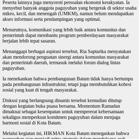
Peserta lainnya juga menyoroti persoalan ekonomi kerakyatan. Ia
menyebut banyak anggota paguyuban yang bergerak di sektor usaha
mikro, kecil, dan menengah (UMKM), namun belum mendapatkan
akses informasi serta pendampingan yang optimal.
Menurutnya, komunikasi yang lebih baik antara komunitas dan
pemerintah dapat membantu program pemberdayaan masyarakat
berjalan lebih tepat sasaran.
Menanggapi berbagai aspirasi tersebut, Ria Saptarika menyatakan
akan mendorong penguatan sinergi antara komunitas masyarakat
dan pemerintah daerah, termasuk melalui forum dialog lintas
paguyuban.
Ia menekankan bahwa pembangunan Batam tidak hanya bertumpu
pada pembangunan infrastruktur, tetapi juga membutuhkan kohesi
sosial yang kuat di tengah masyarakat.
Diskusi yang berlangsung dinamis tersebut kemudian ditutup
dengan kegiatan buka puasa bersama. Momentum Ramadan
dimaknai sebagai kesempatan untuk mempererat kebersamaan
sekaligus memperkuat komitmen paguyuban dalam menjaga
harmoni sosial di Kota Batam.
Melalui kegiatan ini, HIKMAN Kota Batam menegaskan bahwa
paguyuban siap menjadi mitra strategis dalam mendukung arah