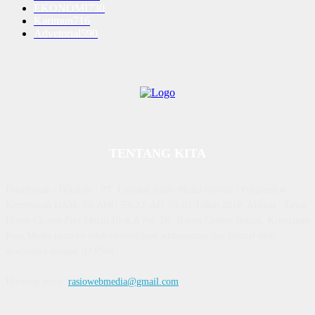
EKONOMI
730
Karimun
716
Advetorial
590
TENTANG KITA
Diterbitkan | Dikelola : PT. Laksana Rasio Media Inovasi | Pengesahan
Kemenkum HAM, No AHU 59522. AH. 01.01 Tahun 2018. Alamat : Town
House Cluster Puri Melati Blok A No. 2B, Batam Centre, Batam, Kepulauan
Riau Media rasio.co telah terverifikasi administrasi dan faktual oleh
dewanpers dengan ID 9564
Hubungi kami:
rasiowebmedia@gmail.com