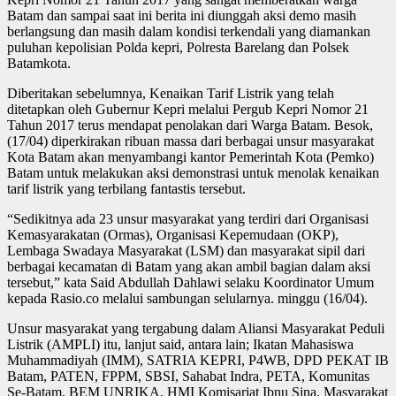
Batam dan sampai saat ini berita ini diunggah aksi demo masih
berlangsung dan masih dalam kondisi terkendali yang diamankan
puluhan kepolisian Polda kepri, Polresta Barelang dan Polsek
Batamkota.
Diberitakan sebelumnya, Kenaikan Tarif Listrik yang telah
ditetapkan oleh Gubernur Kepri melalui Pergub Kepri Nomor 21
Tahun 2017 terus mendapat penolakan dari Warga Batam. Besok,
(17/04) diperkirakan ribuan massa dari berbagai unsur masyarakat
Kota Batam akan menyambangi kantor Pemerintah Kota (Pemko)
Batam untuk melakukan aksi demonstrasi untuk menolak kenaikan
tarif listrik yang terbilang fantastis tersebut.
“Sedikitnya ada 23 unsur masyarakat yang terdiri dari Organisasi
Kemasyarakatan (Ormas), Organisasi Kepemudaan (OKP),
Lembaga Swadaya Masyarakat (LSM) dan masyarakat sipil dari
berbagai kecamatan di Batam yang akan ambil bagian dalam aksi
tersebut,” kata Said Abdullah Dahlawi selaku Koordinator Umum
kepada Rasio.co melalui sambungan selularnya. minggu (16/04).
Unsur masyarakat yang tergabung dalam Aliansi Masyarakat Peduli
Listrik (AMPLI) itu, lanjut said, antara lain; Ikatan Mahasiswa
Muhammadiyah (IMM), SATRIA KEPRI, P4WB, DPD PEKAT IB
Batam, PATEN, FPPM, SBSI, Sahabat Indra, PETA, Komunitas
Se-Batam, BEM UNRIKA, HMI Komisariat Ibnu Sina, Masyarakat