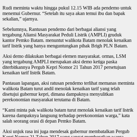
Rudi meminta waktu hingga pukul 12.15 WIB ada pendemo untuk
menemui Gubernur. “Setelah itu saya akan temui ibu dan bapak
sekalian,” ujarnya.
Sebelumnya, Rantusan pendemo dari berbagai aliansi yang
tergabung Aliansi Masyarakat Peduli Listrik (AMPLI) gruduk
kantor Pemko Batam. menuntut walikota Batam menolak kenaikan
tarif listrik yang hanya menguntungkan pihak Brigh PLN Batam.
Aksi demo dilakukan berbagai elemen masyarakat. ormas, LSM
yang tergabung AMPLI merupakan aksi demo ketiga paska
diterbitkannya Pergub Kepri Nomor 21 Tahun 2017 persetujuan
kenaikan tarif listrik Batam.
Pantauan lapangan, aksi ratusan pendemo terlihat memanas meminta
walikota Batam turut andil menolak kenaikan tarif yang telah
disetujui gubernur kepri, dimana dampaknya menyulitkan
perekonomian masyarakat terutama di Batam.
“Kami minta pak walikota batam turut menolak kenaikan tarif listrik
karena dampaknya langsung terhadap perekonomian warga,” kata
salah seorang orasi di depan Pemko Batam.
Aksi unjuk rasa ini juga mendesak gubernur membatalkan Pergub
Kepri Nomor 21 Tahun 2017 yang sangat memberatkan warga