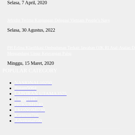
Selasa, 7 April, 2020
Jefridin Terima Kunjungan Delegasi Vietnam People’s Navy
Selasa, 30 Agustus, 2022
PH Erlina Klarifikasi Ombudsman Terkait Jawaban OJK RI Asal-Asalan D
Mengandung Unsur Keterangan Palsu
Minggu, 15 Maret, 2020
POPULAR CATEGORY
NASIONAL
10250
Batam
5064
LAPORAN UTAMA
3575
Lingga
1187
HUKUM
1040
EKONOMI
730
Karimun
716
Advetorial
590