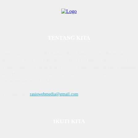
TENTANG KITA
Diterbitkan | Dikelola : PT. Laksana Rasio Media Inovasi | Pengesahan
Kemenkum HAM, No AHU 59522. AH. 01.01 Tahun 2018. Alamat : Town
House Cluster Puri Melati Blok A No. 2B, Batam Centre, Batam, Kepulauan
Riau Media rasio.co telah terverifikasi administrasi dan faktual oleh
dewanpers dengan ID 9564
Hubungi kami:
rasiowebmedia@gmail.com
IKUTI KITA