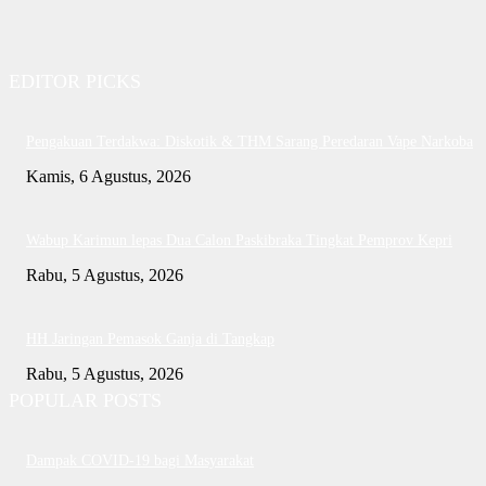
EDITOR PICKS
Pengakuan Terdakwa: Diskotik & THM Sarang Peredaran Vape Narkoba
Kamis, 6 Agustus, 2026
Wabup Karimun lepas Dua Calon Paskibraka Tingkat Pemprov Kepri
Rabu, 5 Agustus, 2026
HH Jaringan Pemasok Ganja di Tangkap
Rabu, 5 Agustus, 2026
POPULAR POSTS
Dampak COVID-19 bagi Masyarakat