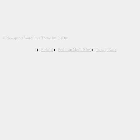
© Newspaper WordPress Theme by TagDiv
Redaksi
Pedoman Media Siber
Tentang Kami