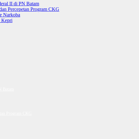
ral II di PN Batam
g dan Percepetan Program CKG
e Narkoba
 Kepri
PN Batam
petan Program CKG