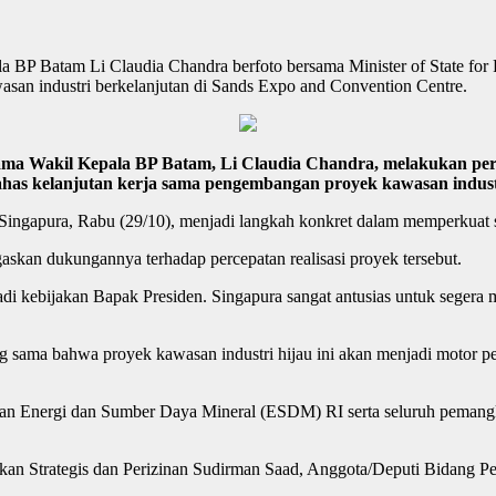
P Batam Li Claudia Chandra berfoto bersama Minister of State for F
san industri berkelanjutan di Sands Expo and Convention Centre.
akil Kepala BP Batam, Li Claudia Chandra, melakukan pertemua
has kelanjutan kerja sama pengembangan proyek kawasan indust
ngapura, Rabu (29/10), menjadi langkah konkret dalam memperkuat sine
kan dukungannya terhadap percepatan realisasi proyek tersebut.
i kebijakan Bapak Presiden. Singapura sangat antusias untuk segera m
sama bahwa proyek kawasan industri hijau ini akan menjadi motor p
an Energi dan Sumber Daya Mineral (ESDM) RI serta seluruh pemangku 
akan Strategis dan Perizinan Sudirman Saad, Anggota/Deputi Bidang P