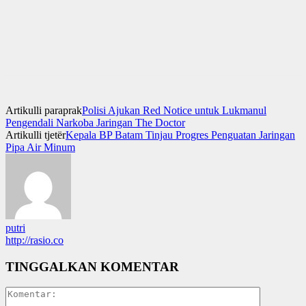
Artikulli paraprak
Polisi Ajukan Red Notice untuk Lukmanul
Pengendali Narkoba Jaringan The Doctor
Artikulli tjetër
Kepala BP Batam Tinjau Progres Penguatan Jaringan
Pipa Air Minum
putri
http://rasio.co
TINGGALKAN KOMENTAR