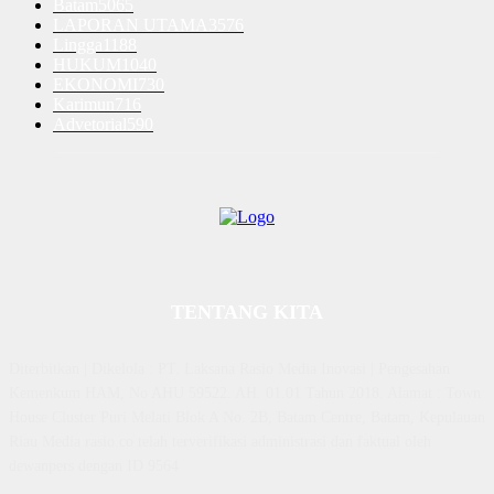
Batam
5065
LAPORAN UTAMA
3576
Lingga
1188
HUKUM
1040
EKONOMI
730
Karimun
716
Advetorial
590
TENTANG KITA
Diterbitkan | Dikelola : PT. Laksana Rasio Media Inovasi | Pengesahan
Kemenkum HAM, No AHU 59522. AH. 01.01 Tahun 2018. Alamat : Town
House Cluster Puri Melati Blok A No. 2B, Batam Centre, Batam, Kepulauan
Riau Media rasio.co telah terverifikasi administrasi dan faktual oleh
dewanpers dengan ID 9564