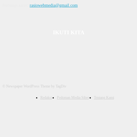
Hubungi kami:
rasiowebmedia@gmail.com
IKUTI KITA
© Newspaper WordPress Theme by TagDiv
Redaksi
Pedoman Media Siber
Tentang Kami