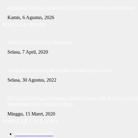
Pengakuan Terdakwa: Diskotik & THM Sarang Peredaran Vape Narkoba
Kamis, 6 Agustus, 2026
POPULAR POSTS
Dampak COVID-19 bagi Masyarakat
Selasa, 7 April, 2020
Jefridin Terima Kunjungan Delegasi Vietnam People’s Navy
Selasa, 30 Agustus, 2022
PH Erlina Klarifikasi Ombudsman Terkait Jawaban OJK RI Asal-Asalan D
Mengandung Unsur Keterangan Palsu
Minggu, 15 Maret, 2020
POPULAR CATEGORY
NASIONAL
10250