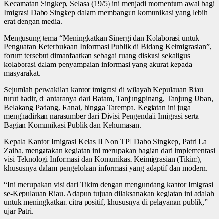
Kecamatan Singkep, Selasa (19/5) ini menjadi momentum awal bagi
Imigrasi Dabo Singkep dalam membangun komunikasi yang lebih
erat dengan media.
Mengusung tema “Meningkatkan Sinergi dan Kolaborasi untuk
Penguatan Keterbukaan Informasi Publik di Bidang Keimigrasian”,
forum tersebut dimanfaatkan sebagai ruang diskusi sekaligus
kolaborasi dalam penyampaian informasi yang akurat kepada
masyarakat.
Sejumlah perwakilan kantor imigrasi di wilayah Kepulauan Riau
turut hadir, di antaranya dari Batam, Tanjungpinang, Tanjung Uban,
Belakang Padang, Ranai, hingga Tarempa. Kegiatan ini juga
menghadirkan narasumber dari Divisi Pengendali Imigrasi serta
Bagian Komunikasi Publik dan Kehumasan.
Kepala Kantor Imigrasi Kelas II Non TPI Dabo Singkep, Patri La
Zaiba, mengatakan kegiatan ini merupakan bagian dari implementasi
visi Teknologi Informasi dan Komunikasi Keimigrasian (Tikim),
khususnya dalam pengelolaan informasi yang adaptif dan modern.
“Ini merupakan visi dari Tikim dengan mengundang kantor Imigrasi
se-Kepulauan Riau. Adapun tujuan dilaksanakan kegiatan ini adalah
untuk meningkatkan citra positif, khususnya di pelayanan publik,”
ujar Patri.