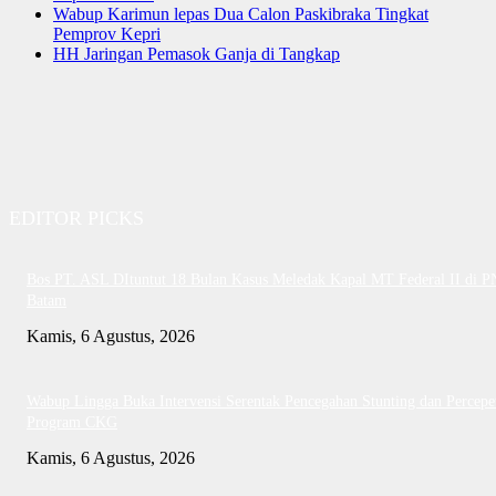
Wabup Karimun lepas Dua Calon Paskibraka Tingkat
Pemprov Kepri
HH Jaringan Pemasok Ganja di Tangkap
EDITOR PICKS
Bos PT. ASL DItuntut 18 Bulan Kasus Meledak Kapal MT Federal II di P
Batam
Kamis, 6 Agustus, 2026
Wabup Lingga Buka Intervensi Serentak Pencegahan Stunting dan Percepe
Program CKG
Kamis, 6 Agustus, 2026