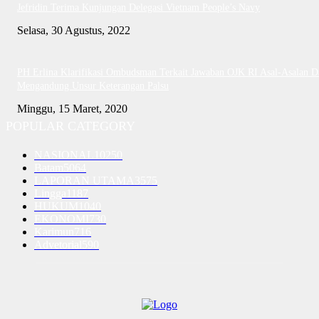
Jefridin Terima Kunjungan Delegasi Vietnam People’s Navy
Selasa, 30 Agustus, 2022
PH Erlina Klarifikasi Ombudsman Terkait Jawaban OJK RI Asal-Asalan D
Mengandung Unsur Keterangan Palsu
Minggu, 15 Maret, 2020
POPULAR CATEGORY
NASIONAL
10250
Batam
5064
LAPORAN UTAMA
3575
Lingga
1187
HUKUM
1040
EKONOMI
730
Karimun
716
Advetorial
590