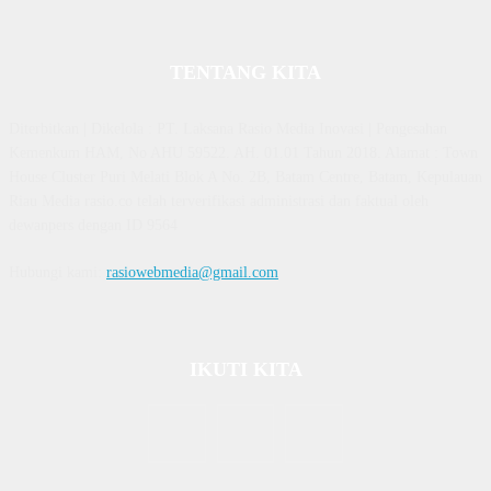
TENTANG KITA
Diterbitkan | Dikelola : PT. Laksana Rasio Media Inovasi | Pengesahan
Kemenkum HAM, No AHU 59522. AH. 01.01 Tahun 2018. Alamat : Town
House Cluster Puri Melati Blok A No. 2B, Batam Centre, Batam, Kepulauan
Riau Media rasio.co telah terverifikasi administrasi dan faktual oleh
dewanpers dengan ID 9564
Hubungi kami:
rasiowebmedia@gmail.com
IKUTI KITA