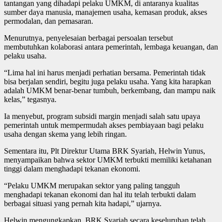
tantangan yang dihadapi pelaku UMKM, di antaranya kualitas
sumber daya manusia, manajemen usaha, kemasan produk, akses
permodalan, dan pemasaran.
Menurutnya, penyelesaian berbagai persoalan tersebut
membutuhkan kolaborasi antara pemerintah, lembaga keuangan, dan
pelaku usaha.
“Lima hal ini harus menjadi perhatian bersama. Pemerintah tidak
bisa berjalan sendiri, begitu juga pelaku usaha. Yang kita harapkan
adalah UMKM benar-benar tumbuh, berkembang, dan mampu naik
kelas,” tegasnya.
Ia menyebut, program subsidi margin menjadi salah satu upaya
pemerintah untuk mempermudah akses pembiayaan bagi pelaku
usaha dengan skema yang lebih ringan.
Sementara itu, Plt Direktur Utama BRK Syariah, Helwin Yunus,
menyampaikan bahwa sektor UMKM terbukti memiliki ketahanan
tinggi dalam menghadapi tekanan ekonomi.
“Pelaku UMKM merupakan sektor yang paling tangguh
menghadapi tekanan ekonomi dan hal itu telah terbukti dalam
berbagai situasi yang pernah kita hadapi,” ujarnya.
Helwin mengungkapkan, BRK Syariah secara keseluruhan telah