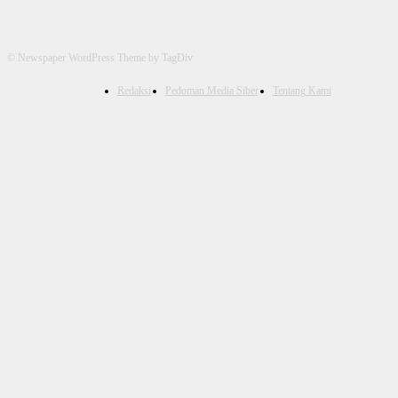
© Newspaper WordPress Theme by TagDiv
Redaksi
Pedoman Media Siber
Tentang Kami