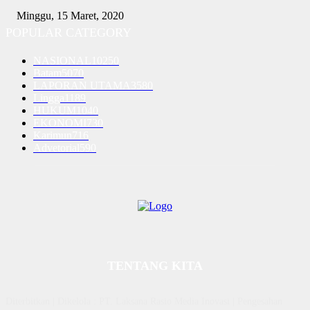
Minggu, 15 Maret, 2020
POPULAR CATEGORY
NASIONAL
10250
Batam
5070
LAPORAN UTAMA
3580
Lingga
1189
HUKUM
1040
EKONOMI
730
Karimun
716
Advetorial
590
TENTANG KITA
Diterbitkan | Dikelola : PT. Laksana Rasio Media Inovasi | Pengesahan