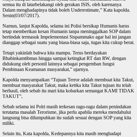
semua itu di latarbelakangi oleh gerakan ISIS, oleh karenanya
Dalam menghadapinya tidak boleh Underestimate,” Kata kapolda.
Senin(03/07/2017).
Namun, lanjut Kapolda, selama ini Polisi bersikap Humanis harus
tetap memberikan kesan Humanis tanpa meninggalkan SOP dalam
bertindak termasuk Impelementasi Sispammako agar hal ini jangan
dianggap sebagai suatu yang biasa-biasa saja, tugas kita cukup berat.
Tetapi yakinlah bahwa kita mampu. Terus berdayakan
Bhabinkamtibmas hingga sampai ketingkat RT dan RW, dengan
didukung oleh personil lainnya sebagai pengemban fungsi
Pembinaan Keamanan masyarakat,” ujarnya.
Kapolda menyampaikan “Tujuan Terror adalah membuat kita Takut,
membuat masyarakat Takut, maka ketika kita Takut tujuan itu telah
berhasil, oleh sebab itu mari kita kobarkan semangat KAMI TIDAK
TAKUT”,
Sebab selama ini Polri masih terkesan ragu-ragu dalam penindakan
terutama masalah Terorisme, jika perlu apabila mereka mendahului
langsung bisa dilumpuhkan itu sudah sesuai dengan SOP yang kita
miliki.
Selain itu, Kata kapolda, Kedepannya kita masih menghadapi