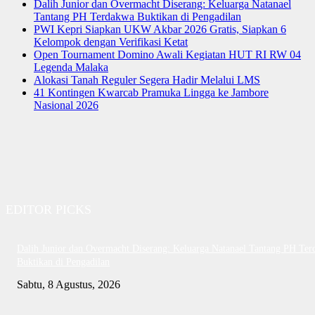
Dalih Junior dan Overmacht Diserang: Keluarga Natanael
Tantang PH Terdakwa Buktikan di Pengadilan
PWI Kepri Siapkan UKW Akbar 2026 Gratis, Siapkan 6
Kelompok dengan Verifikasi Ketat
Open Tournament Domino Awali Kegiatan HUT RI RW 04
Legenda Malaka
Alokasi Tanah Reguler Segera Hadir Melalui LMS
41 Kontingen Kwarcab Pramuka Lingga ke Jambore
Nasional 2026
EDITOR PICKS
Dalih Junior dan Overmacht Diserang: Keluarga Natanael Tantang PH Te
Buktikan di Pengadilan
Sabtu, 8 Agustus, 2026