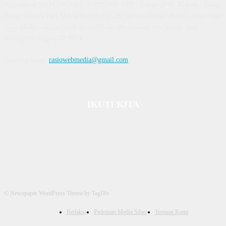
Kemenkum HAM, No AHU 59522. AH. 01.01 Tahun 2018. Alamat : Town
House Cluster Puri Melati Blok A No. 2B, Batam Centre, Batam, Kepulauan
Riau Media rasio.co telah terverifikasi administrasi dan faktual oleh
dewanpers dengan ID 9564
Hubungi kami:
rasiowebmedia@gmail.com
IKUTI KITA
© Newspaper WordPress Theme by TagDiv
Redaksi
Pedoman Media Siber
Tentang Kami