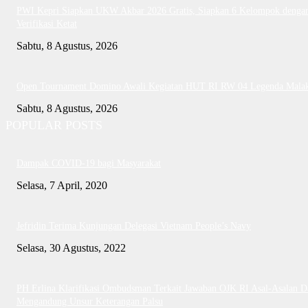
PWI Kepri Siapkan UKW Akbar 2026 Gratis, Siapkan 6 Kelompok denga
Verifikasi Ketat
Sabtu, 8 Agustus, 2026
Open Tournament Domino Awali Kegiatan HUT RI RW 04 Legenda Mala
Sabtu, 8 Agustus, 2026
POPULAR POSTS
Dampak COVID-19 bagi Masyarakat
Selasa, 7 April, 2020
Jefridin Terima Kunjungan Delegasi Vietnam People’s Navy
Selasa, 30 Agustus, 2022
PH Erlina Klarifikasi Ombudsman Terkait Jawaban OJK RI Asal-Asalan D
Mengandung Unsur Keterangan Palsu