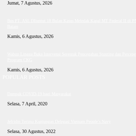
Jumat, 7 Agustus, 2026
Bos PT. ASL DItuntut 18 Bulan Kasus Meledak Kapal MT Federal II di P
Batam
Kamis, 6 Agustus, 2026
Wabup Lingga Buka Intervensi Serentak Pencegahan Stunting dan Percepe
Program CKG
Kamis, 6 Agustus, 2026
POPULAR POSTS
Dampak COVID-19 bagi Masyarakat
Selasa, 7 April, 2020
Jefridin Terima Kunjungan Delegasi Vietnam People’s Navy
Selasa, 30 Agustus, 2022