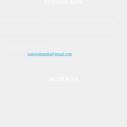
TENTANG KITA
Diterbitkan | Dikelola : PT. Laksana Rasio Media Inovasi | Pengesahan
Kemenkum HAM, No AHU 59522. AH. 01.01 Tahun 2018. Alamat : Town
House Cluster Puri Melati Blok A No. 2B, Batam Centre, Batam, Kepulauan
Riau Media rasio.co telah terverifikasi administrasi dan faktual oleh
dewanpers dengan ID 9564
Hubungi kami:
rasiowebmedia@gmail.com
IKUTI KITA