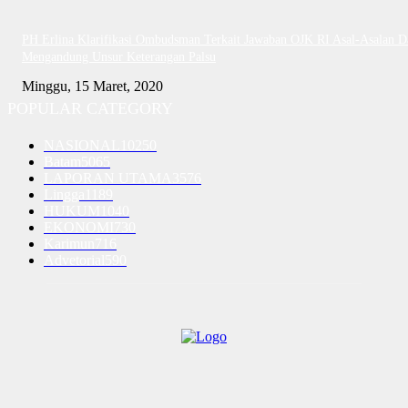
PH Erlina Klarifikasi Ombudsman Terkait Jawaban OJK RI Asal-Asalan D
Mengandung Unsur Keterangan Palsu
Minggu, 15 Maret, 2020
POPULAR CATEGORY
NASIONAL
10250
Batam
5065
LAPORAN UTAMA
3576
Lingga
1189
HUKUM
1040
EKONOMI
730
Karimun
716
Advetorial
590