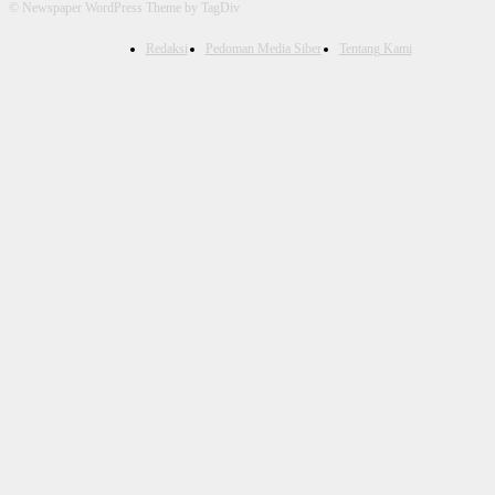
© Newspaper WordPress Theme by TagDiv
Redaksi
Pedoman Media Siber
Tentang Kami