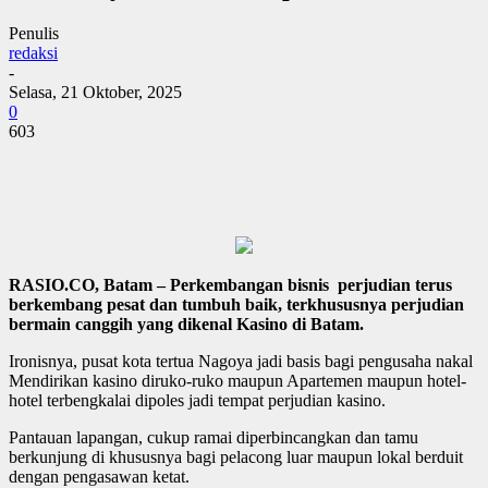
Penulis
redaksi
-
Selasa, 21 Oktober, 2025
0
603
RASIO.CO, Batam – Perkembangan bisnis perjudian terus
berkembang pesat dan tumbuh baik, terkhususnya perjudian
bermain canggih yang dikenal Kasino di Batam.
Ironisnya, pusat kota tertua Nagoya jadi basis bagi pengusaha nakal
Mendirikan kasino diruko-ruko maupun Apartemen maupun hotel-
hotel terbengkalai dipoles jadi tempat perjudian kasino.
Pantauan lapangan, cukup ramai diperbincangkan dan tamu
berkunjung di khususnya bagi pelacong luar maupun lokal berduit
dengan pengasawan ketat.