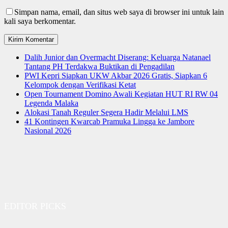
Simpan nama, email, dan situs web saya di browser ini untuk lain
kali saya berkomentar.
Dalih Junior dan Overmacht Diserang: Keluarga Natanael
Tantang PH Terdakwa Buktikan di Pengadilan
PWI Kepri Siapkan UKW Akbar 2026 Gratis, Siapkan 6
Kelompok dengan Verifikasi Ketat
Open Tournament Domino Awali Kegiatan HUT RI RW 04
Legenda Malaka
Alokasi Tanah Reguler Segera Hadir Melalui LMS
41 Kontingen Kwarcab Pramuka Lingga ke Jambore
Nasional 2026
EDITOR PICKS