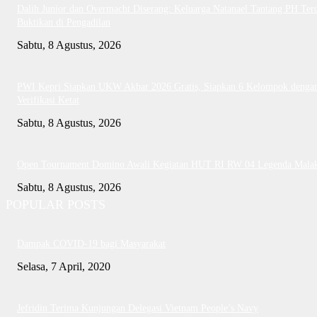
Dalih Junior dan Overmacht Diserang: Keluarga Natanael Tantang PH Te
Buktikan di Pengadilan
Sabtu, 8 Agustus, 2026
PWI Kepri Siapkan UKW Akbar 2026 Gratis, Siapkan 6 Kelompok denga
Verifikasi Ketat
Sabtu, 8 Agustus, 2026
Open Tournament Domino Awali Kegiatan HUT RI RW 04 Legenda Mala
Sabtu, 8 Agustus, 2026
POPULAR POSTS
Dampak COVID-19 bagi Masyarakat
Selasa, 7 April, 2020
Jefridin Terima Kunjungan Delegasi Vietnam People’s Navy