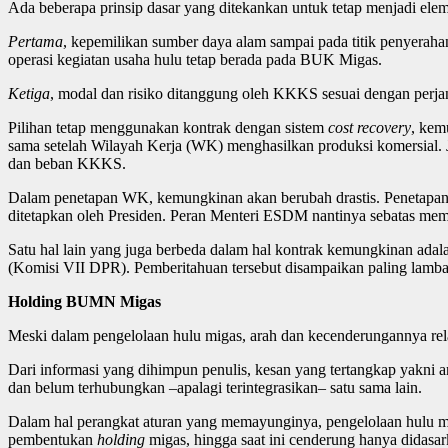
Ada beberapa prinsip dasar yang ditekankan untuk tetap menjadi elem
Pertama
, kepemilikan sumber daya alam sampai pada titik penyerah
operasi kegiatan usaha hulu tetap berada pada BUK Migas.
Ketiga
, modal dan risiko ditanggung oleh KKKS sesuai dengan perja
Pilihan tetap menggunakan kontrak dengan sistem
cost recovery
, kem
sama setelah Wilayah Kerja (WK) menghasilkan produksi komersial. J
dan beban KKKS.
Dalam penetapan WK, kemungkinan akan berubah drastis. Penetapa
ditetapkan oleh Presiden. Peran Menteri ESDM nantinya sebatas mem
Satu hal lain yang juga berbeda dalam hal kontrak kemungkinan adal
(Komisi VII DPR). Pemberitahuan tersebut disampaikan paling lambat 
Holding BUMN Migas
Meski dalam pengelolaan hulu migas, arah dan kecenderungannya relat
Dari informasi yang dihimpun penulis, kesan yang tertangkap yakni
dan belum terhubungkan –apalagi terintegrasikan– satu sama lain.
Dalam hal perangkat aturan yang memayunginya, pengelolaan hulu m
pembentukan
holding
migas, hingga saat ini cenderung hanya didasa