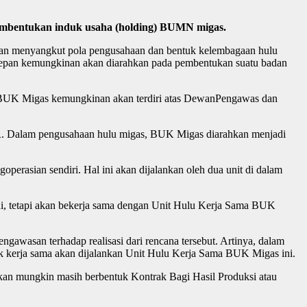
 pembentukan induk usaha (holding) BUMN migas.
ngan menyangkut pola pengusahaan dan bentuk kelembagaan hulu
 depan kemungkinan akan diarahkan pada pembentukan suatu badan
si BUK Migas kemungkinan akan terdiri atas DewanPengawas dan
R. Dalam pengusahaan hulu migas, BUK Migas diarahkan menjadi
rasian sendiri. Hal ini akan dijalankan oleh dua unit di dalam
ni, tetapi akan bekerja sama dengan Unit Hulu Kerja Sama BUK
gawasan terhadap realisasi dari rencana tersebut. Artinya, dalam
k kerja sama akan dijalankan Unit Hulu Kerja Sama BUK Migas ini.
kan mungkin masih berbentuk Kontrak Bagi Hasil Produksi atau