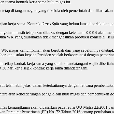
en utama kontrak kerja sama hulu migas itu.
an tetap di tangan negara yang dikelola oleh pemerintah dan dikuasa
njian kerja sama. Kontrak
Gross Split
yang belum lama diberlakukan pe
ungkinan masih tetap akan dibuka, dengan ketentuan KKKS akan menda
ika WK yang diusahakan tidak menghasilkan produksi komersial, seluru
n WK migas kemungkinan akan berubah dari yang sebelumnya ditetap
berikan usulan kepada Presiden setelah berkoordinasi dengan pemerin
ah setiap kontrak kerja sama yang sudah ditandatangani wajib diberi
30 hari kerja sejak kontrak kerja sama ditandatangani.
if telah lebih jelas, dalam keterkaitannya dengan rencana pembentuka
 antara arah kencederungan pengelolaan hulu migas dan pembentukan
ho
igas kemungkinan akan didasarkan pada revisi UU Migas 22/2001 yang
rkan PeraturanPemerintah (PP) No. 72 Tahun 2016 tentang perubahan a