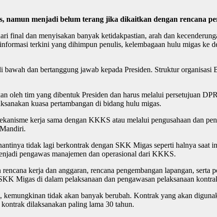
elas, namun menjadi belum terang jika dikaitkan dengan rencana
ri final dan menyisakan banyak ketidakpastian, arah dan kecenderu
 informasi terkini yang dihimpun penulis, kelembagaan hulu migas ke
di bawah dan bertanggung jawab kepada Presiden. Struktur organisa
oleh tim yang dibentuk Presiden dan harus melalui persetujuan DP
aksanakan kuasa pertambangan di bidang hulu migas.
anisme kerja sama dengan KKKS atau melalui pengusahaan dan pengope
Mandiri.
tinya tidak lagi berkontrak dengan SKK Migas seperti halnya saat i
enjadi pengawas manajemen dan operasional dari KKKS.
rencana kerja dan anggaran, rencana pengembangan lapangan, serta pen
s SKK Migas di dalam pelaksanaan dan pengawasan pelaksanaan kontra
i, kemungkinan tidak akan banyak berubah. Kontrak yang akan diguna
kontrak dilaksanakan paling lama 30 tahun.