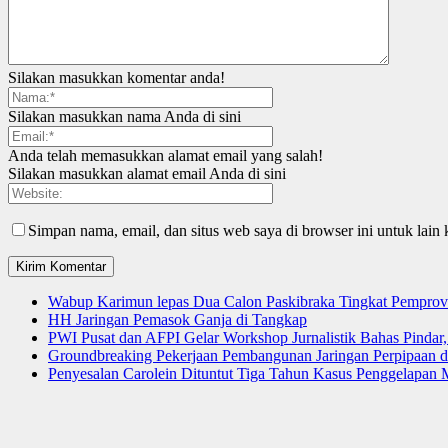
Silakan masukkan komentar anda!
Silakan masukkan nama Anda di sini
Anda telah memasukkan alamat email yang salah!
Silakan masukkan alamat email Anda di sini
Simpan nama, email, dan situs web saya di browser ini untuk lain 
Wabup Karimun lepas Dua Calon Paskibraka Tingkat Pemprov
HH Jaringan Pemasok Ganja di Tangkap
PWI Pusat dan AFPI Gelar Workshop Jurnalistik Bahas Pindar,
Groundbreaking Pekerjaan Pembangunan Jaringan Perpipaan
Penyesalan Carolein Dituntut Tiga Tahun Kasus Penggelapan 