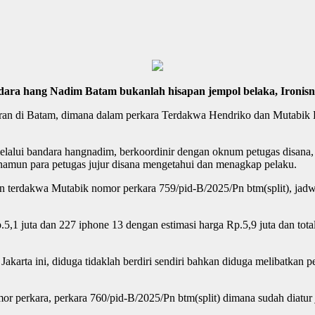
ara hang Nadim Batam bukanlah hisapan jempol belaka,
Ironis
liaran di Batam, dimana dalam perkara Terdakwa Hendriko dan Mutabik
elalui bandara hangnadim, berkoordinir dengan oknum petugas disana
 namun para petugas jujur disana mengetahui dan menagkap pelaku.
an terdakwa Mutabik nomor
perkara 759/pid-B/2025/Pn btm(split)
, jad
5,1 juta dan 227 iphone 13 dengan estimasi harga Rp.5,9 juta dan total
arta ini, diduga tidaklah berdiri sendiri bahkan diduga melibatkan p
perkara, perkara 760/pid-B/2025/Pn btm(split) dimana sudah diatur 