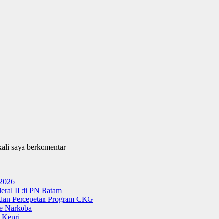
kali saya berkomentar.
 2026
ral II di PN Batam
g dan Percepetan Program CKG
e Narkoba
 Kepri