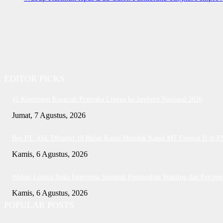
EDITOR PICKS
41 Kontingen Kwarcab Pramuka Lingga ke Jambore Nasional 2026
Jumat, 7 Agustus, 2026
Bos PT. ASL DItuntut 18 Bulan Kasus Meledak Kapal MT Federal II di 
Kamis, 6 Agustus, 2026
Wabup Lingga Buka Intervensi Serentak Pencegahan Stunting dan Perce
Kamis, 6 Agustus, 2026
POPULAR POSTS