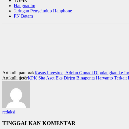
TOPIK
Hangnadim
Jaringan Penyeludup Hanphone
PN Batam
Artikulli paraprak
Kasus Investree, Adrian Gunadi Dipulangkan ke In
Artikulli tjetër
KPK Sita Aset Eks Dirjen Binapenta Haryanto Terkai
redaksi
TINGGALKAN KOMENTAR