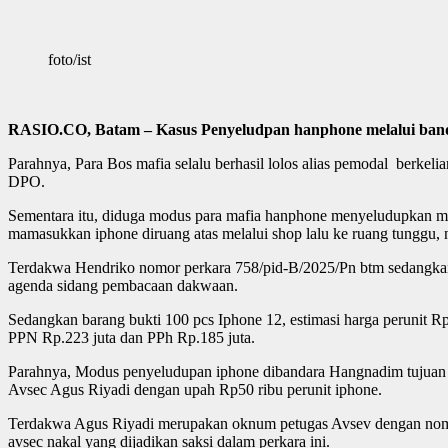
foto/ist
RASIO.CO, Batam – Kasus Penyeludpan hanphone melalui band
Parahnya, Para Bos mafia selalu berhasil lolos alias pemodal berke
DPO.
Sementara itu, diduga modus para mafia hanphone menyeludupkan m
mamasukkan iphone diruang atas melalui shop lalu ke ruang tunggu,
Terdakwa Hendriko nomor perkara 758/pid-B/2025/Pn btm sedangk
agenda sidang pembacaan dakwaan.
Sedangkan barang bukti 100 pcs Iphone 12, estimasi harga perunit Rp.
PPN Rp.223 juta dan PPh Rp.185 juta.
Parahnya, Modus penyeludupan iphone dibandara Hangnadim tujuan Jak
Avsec Agus Riyadi dengan upah Rp50 ribu perunit iphone.
Terdakwa Agus Riyadi merupakan oknum petugas Avsev dengan nomor 
avsec nakal yang dijadikan saksi dalam perkara ini.