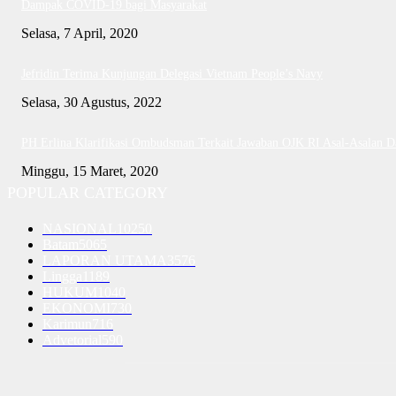
Dampak COVID-19 bagi Masyarakat
Selasa, 7 April, 2020
Jefridin Terima Kunjungan Delegasi Vietnam People’s Navy
Selasa, 30 Agustus, 2022
PH Erlina Klarifikasi Ombudsman Terkait Jawaban OJK RI Asal-Asalan 
Minggu, 15 Maret, 2020
POPULAR CATEGORY
NASIONAL
10250
Batam
5065
LAPORAN UTAMA
3576
Lingga
1189
HUKUM
1040
EKONOMI
730
Karimun
716
Advetorial
590