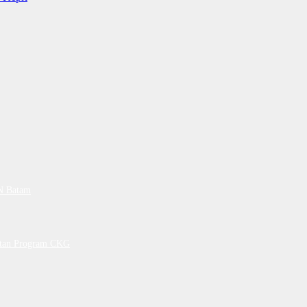
PN Batam
petan Program CKG