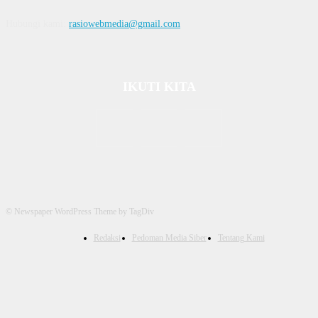
Hubungi kami:
rasiowebmedia@gmail.com
IKUTI KITA
© Newspaper WordPress Theme by TagDiv
Redaksi
Pedoman Media Siber
Tentang Kami