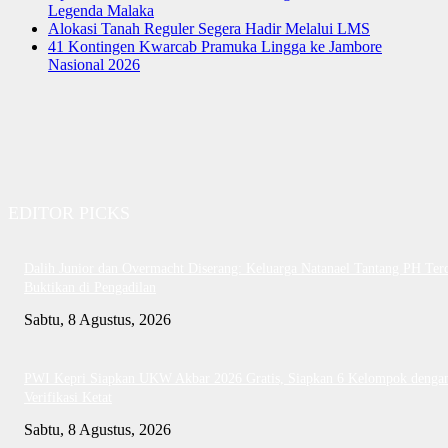
Legenda Malaka
Alokasi Tanah Reguler Segera Hadir Melalui LMS
41 Kontingen Kwarcab Pramuka Lingga ke Jambore
Nasional 2026
EDITOR PICKS
Dalih Junior dan Overmacht Diserang: Keluarga Natanael Tantang PH Te
Buktikan di Pengadilan
Sabtu, 8 Agustus, 2026
PWI Kepri Siapkan UKW Akbar 2026 Gratis, Siapkan 6 Kelompok denga
Verifikasi Ketat
Sabtu, 8 Agustus, 2026