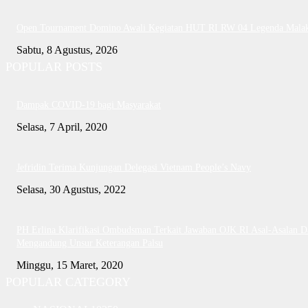
Open Tournament Domino Awali Kegiatan HUT RI RW 04 Legenda Mala
Sabtu, 8 Agustus, 2026
POPULAR POSTS
Dampak COVID-19 bagi Masyarakat
Selasa, 7 April, 2020
Jefridin Terima Kunjungan Delegasi Vietnam People’s Navy
Selasa, 30 Agustus, 2022
PH Erlina Klarifikasi Ombudsman Terkait Jawaban OJK RI Asal-Asalan D
Mengandung Unsur Keterangan Palsu
Minggu, 15 Maret, 2020
POPULAR CATEGORY