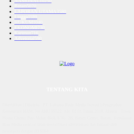
NASIONAL
10250
Batam
5070
LAPORAN UTAMA
3580
Lingga
1189
HUKUM
1040
EKONOMI
730
Karimun
716
Advetorial
590
TENTANG KITA
Diterbitkan | Dikelola : PT. Laksana Rasio Media Inovasi | Pengesahan
Kemenkum HAM, No AHU 59522. AH. 01.01 Tahun 2018. Alamat : Town
House Cluster Puri Melati Blok A No. 2B, Batam Centre, Batam, Kepulauan
Riau Media rasio.co telah terverifikasi administrasi dan faktual oleh
dewanpers dengan ID 9564