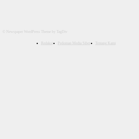
© Newspaper WordPress Theme by TagDiv
Redaksi
Pedoman Media Siber
Tentang Kami