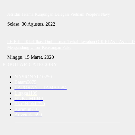
Jefridin Terima Kunjungan Delegasi Vietnam People’s Navy
Selasa, 30 Agustus, 2022
PH Erlina Klarifikasi Ombudsman Terkait Jawaban OJK RI Asal-Asalan D
Mengandung Unsur Keterangan Palsu
Minggu, 15 Maret, 2020
POPULAR CATEGORY
NASIONAL
10250
Batam
5075
LAPORAN UTAMA
3584
Lingga
1189
HUKUM
1040
EKONOMI
730
Karimun
716
Advetorial
590