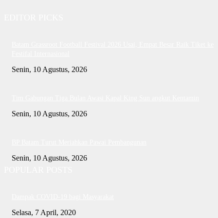
EDITOR PICKS
Batam Grassroot Football Festival 2026 Usai, Empat Besar Raik Tiket ke
Festifal Internasional
Senin, 10 Agustus, 2026
Tim Gabungan Tiga Bulan Awasi Kapal King Sun angkut Kentamin
Senin, 10 Agustus, 2026
BP Batam Turut Meriahkan Pawai Pembangunan
Senin, 10 Agustus, 2026
POPULAR POSTS
Dampak COVID-19 bagi Masyarakat
Selasa, 7 April, 2020