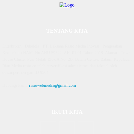
TENTANG KITA
Diterbitkan | Dikelola : PT. Laksana Rasio Media Inovasi | Pengesahan
Kemenkum HAM, No AHU 59522. AH. 01.01 Tahun 2018. Alamat : Town
House Cluster Puri Melati Blok A No. 2B, Batam Centre, Batam, Kepulauan
Riau Media rasio.co telah terverifikasi administrasi dan faktual oleh
dewanpers dengan ID 9564
Hubungi kami:
rasiowebmedia@gmail.com
IKUTI KITA