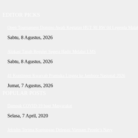
EDITOR PICKS
Open Tournament Domino Awali Kegiatan HUT RI RW 04 Legenda Mala
Sabtu, 8 Agustus, 2026
Alokasi Tanah Reguler Segera Hadir Melalui LMS
Sabtu, 8 Agustus, 2026
41 Kontingen Kwarcab Pramuka Lingga ke Jambore Nasional 2026
Jumat, 7 Agustus, 2026
POPULAR POSTS
Dampak COVID-19 bagi Masyarakat
Selasa, 7 April, 2020
Jefridin Terima Kunjungan Delegasi Vietnam People’s Navy