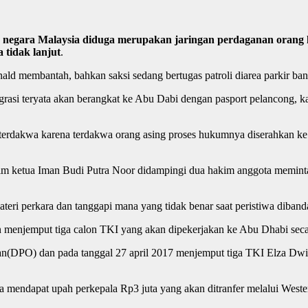
egara Malaysia diduga merupakan jaringan perdaganan orang li
tidak lanjut
.
ald membantah, bahkan saksi sedang bertugas patroli diarea parkir b
ograsi teryata akan berangkat ke Abu Dabi dengan pasport pelancong
terdakwa karena terdakwa orang asing proses hukumnya diserahkan ke 
im ketua Iman Budi Putra Noor didampingi dua hakim anggota memint
eri perkara dan tanggapi mana yang tidak benar saat peristiwa dibanda
an menjemput tiga calon TKI yang akan dipekerjakan ke Abu Dhabi se
DPO) dan pada tanggal 27 april 2017 menjemput tiga TKI Elza Dwi J
a mendapat upah perkepala Rp3 juta yang akan ditranfer melalui Weste