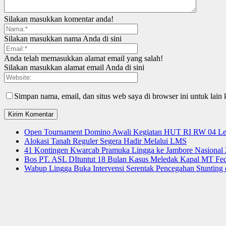
Silakan masukkan komentar anda!
Silakan masukkan nama Anda di sini
Anda telah memasukkan alamat email yang salah!
Silakan masukkan alamat email Anda di sini
Simpan nama, email, dan situs web saya di browser ini untuk lain 
Open Tournament Domino Awali Kegiatan HUT RI RW 04 Le
Alokasi Tanah Reguler Segera Hadir Melalui LMS
41 Kontingen Kwarcab Pramuka Lingga ke Jambore Nasional
Bos PT. ASL DItuntut 18 Bulan Kasus Meledak Kapal MT Fede
Wabup Lingga Buka Intervensi Serentak Pencegahan Stuntin