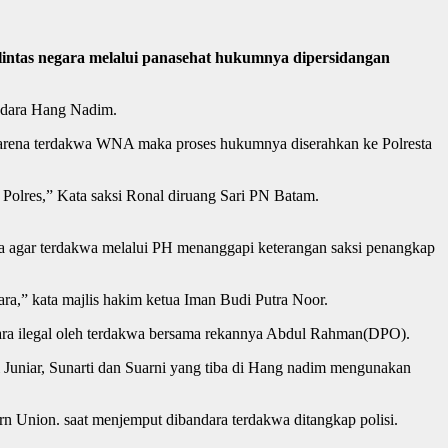
ntas negara melalui panasehat hukumnya dipersidangan
andara Hang Nadim.
, karena terdakwa WNA maka proses hukumnya diserahkan ke Polresta
Polres,” Kata saksi Ronal diruang Sari PN Batam.
a agar terdakwa melalui PH menanggapi keterangan saksi penangkap
ra,” kata majlis hakim ketua Iman Budi Putra Noor.
cara ilegal oleh terdakwa bersama rekannya Abdul Rahman(DPO).
uniar, Sunarti dan Suarni yang tiba di Hang nadim mengunakan
rn Union. saat menjemput dibandara terdakwa ditangkap polisi.