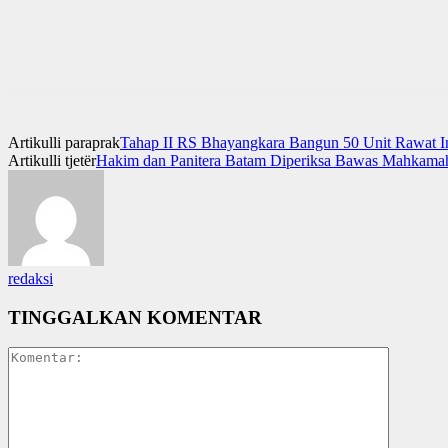
Artikulli paraprak
Tahap II RS Bhayangkara Bangun 50 Unit Rawat I
Artikulli tjetër
Hakim dan Panitera Batam Diperiksa Bawas Mahkam
redaksi
TINGGALKAN KOMENTAR