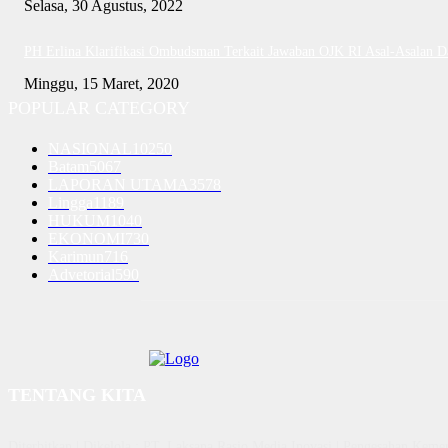
Selasa, 30 Agustus, 2022
PH Erlina Klarifikasi Ombudsman Terkait Jawaban OJK RI Asal-Asalan 
Minggu, 15 Maret, 2020
POPULAR CATEGORY
NASIONAL
10250
Batam
5067
LAPORAN UTAMA
3578
Lingga
1189
HUKUM
1040
EKONOMI
730
Karimun
716
Advetorial
590
TENTANG KITA
Diterbitkan | Dikelola : PT. Laksana Rasio Media Inovasi | Pengesahan K