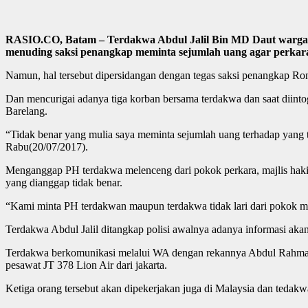
RASIO.CO, Batam – Terdakwa Abdul Jalil Bin MD Daut warga n
menuding saksi penangkap meminta sejumlah uang agar perkara 
Namun, hal tersebut dipersidangan dengan tegas saksi penangkap Ron
Dan mencurigai adanya tiga korban bersama terdakwa dan saat diint
Barelang.
“Tidak benar yang mulia saya meminta sejumlah uang terhadap yang 
Rabu(20/07/2017).
Menganggap PH terdakwa melenceng dari pokok perkara, majlis hak
yang dianggap tidak benar.
“Kami minta PH terdakwan maupun terdakwa tidak lari dari pokok mat
Terdakwa Abdul Jalil ditangkap polisi awalnya adanya informasi ak
Terdakwa berkomunikasi melalui WA dengan rekannya Abdul Rahman(
pesawat JT 378 Lion Air dari jakarta.
Ketiga orang tersebut akan dipekerjakan juga di Malaysia dan tedakw