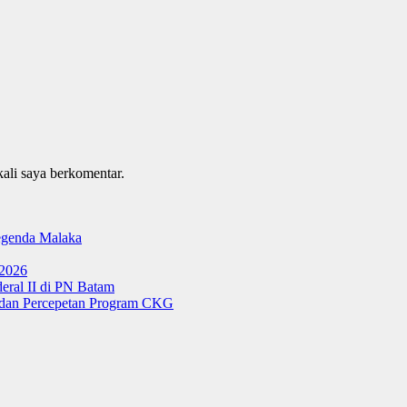
kali saya berkomentar.
genda Malaka
 2026
ral II di PN Batam
g dan Percepetan Program CKG