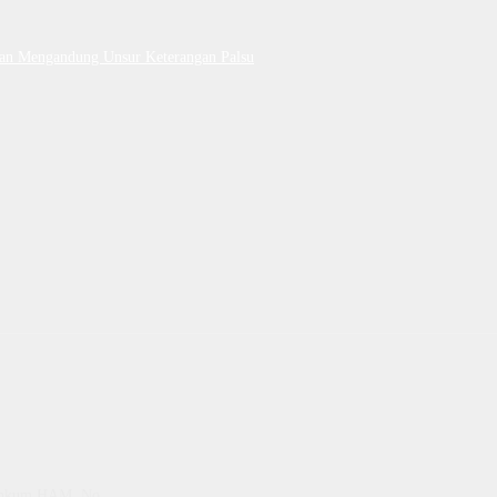
Dan Mengandung Unsur Keterangan Palsu
emenkum HAM, No