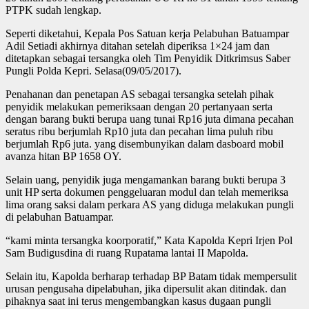
PTPK sudah lengkap.
Seperti diketahui, Kepala Pos Satuan kerja Pelabuhan Batuampar
Adil Setiadi akhirnya ditahan setelah diperiksa 1×24 jam dan
ditetapkan sebagai tersangka oleh Tim Penyidik Ditkrimsus Saber
Pungli Polda Kepri. Selasa(09/05/2017).
Penahanan dan penetapan AS sebagai tersangka setelah pihak
penyidik melakukan pemeriksaan dengan 20 pertanyaan serta
dengan barang bukti berupa uang tunai Rp16 juta dimana pecahan
seratus ribu berjumlah Rp10 juta dan pecahan lima puluh ribu
berjumlah Rp6 juta. yang disembunyikan dalam dasboard mobil
avanza hitan BP 1658 OY.
Selain uang, penyidik juga mengamankan barang bukti berupa 3
unit HP serta dokumen penggeluaran modul dan telah memeriksa
lima orang saksi dalam perkara AS yang diduga melakukan pungli
di pelabuhan Batuampar.
“kami minta tersangka koorporatif,” Kata Kapolda Kepri Irjen Pol
Sam Budigusdina di ruang Rupatama lantai II Mapolda.
Selain itu, Kapolda berharap terhadap BP Batam tidak mempersulit
urusan pengusaha dipelabuhan, jika dipersulit akan ditindak. dan
pihaknya saat ini terus mengembangkan kasus dugaan pungli