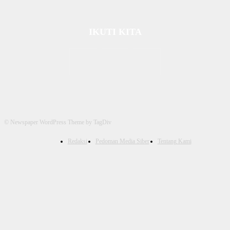
IKUTI KITA
© Newspaper WordPress Theme by TagDiv
Redaksi
Pedoman Media Siber
Tentang Kami