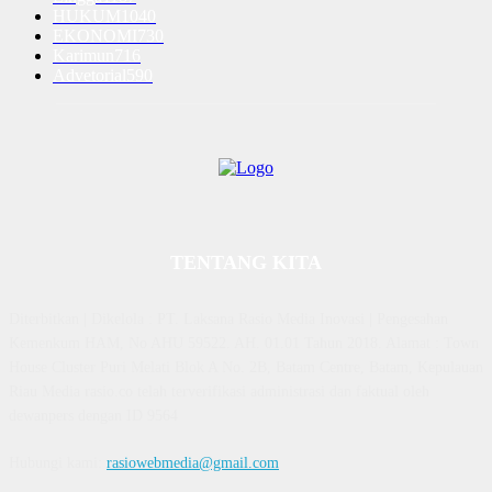
HUKUM
1040
EKONOMI
730
Karimun
716
Advetorial
590
TENTANG KITA
Diterbitkan | Dikelola : PT. Laksana Rasio Media Inovasi | Pengesahan
Kemenkum HAM, No AHU 59522. AH. 01.01 Tahun 2018. Alamat : Town
House Cluster Puri Melati Blok A No. 2B, Batam Centre, Batam, Kepulauan
Riau Media rasio.co telah terverifikasi administrasi dan faktual oleh
dewanpers dengan ID 9564
Hubungi kami:
rasiowebmedia@gmail.com