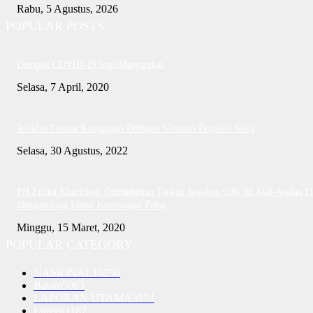
Rabu, 5 Agustus, 2026
POPULAR POSTS
Dampak COVID-19 bagi Masyarakat
Selasa, 7 April, 2020
Jefridin Terima Kunjungan Delegasi Vietnam People’s Navy
Selasa, 30 Agustus, 2022
PH Erlina Klarifikasi Ombudsman Terkait Jawaban OJK RI Asal-Asalan D
Mengandung Unsur Keterangan Palsu
Minggu, 15 Maret, 2020
POPULAR CATEGORY
NASIONAL
10250
Batam
5063
LAPORAN UTAMA
3574
Lingga
1187