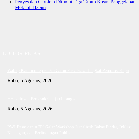
Penyesalan Carolein Dituntut Tiga Tahun Kasus Penggelapan
Mobil di Batam
EDITOR PICKS
Wabup Karimun lepas Dua Calon Paskibraka Tingkat Pemprov Kepri
Rabu, 5 Agustus, 2026
HH Jaringan Pemasok Ganja di Tangkap
Rabu, 5 Agustus, 2026
PWI Pusat dan AFPI Gelar Workshop Jurnalistik Bahas Pindar, Inklusi
Keuangan, dan Perlindungan Publik