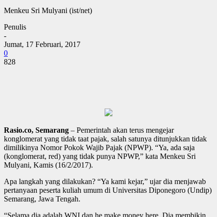
Menkeu Sri Mulyani (ist/net)
Penulis
-
Jumat, 17 Februari, 2017
0
828
Rasio.co, Semarang
– Pemerintah akan terus mengejar
konglomerat yang tidak taat pajak, salah satunya ditunjukkan tidak
dimilikinya Nomor Pokok Wajib Pajak (NPWP). “Ya, ada saja
(konglomerat, red) yang tidak punya NPWP,” kata Menkeu Sri
Mulyani, Kamis (16/2/2017).
Apa langkah yang dilakukan? “Ya kami kejar,” ujar dia menjawab
pertanyaan peserta kuliah umum di Universitas Diponegoro (Undip)
Semarang, Jawa Tengah.
“Selama dia adalah WNI dan he make money here. Dia membikin