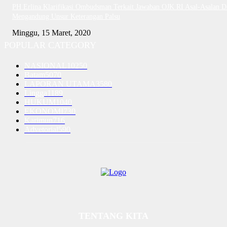
PH Erlina Klarifikasi Ombudsman Terkait Jawaban OJK RI Asal-Asalan D
Mengandung Unsur Keterangan Palsu
Minggu, 15 Maret, 2020
POPULAR CATEGORY
NASIONAL
10250
Batam
5070
LAPORAN UTAMA
3580
Lingga
1189
HUKUM
1040
EKONOMI
730
Karimun
716
Advetorial
590
TENTANG KITA