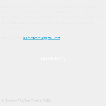
Diterbitkan | Dikelola : PT. Laksana Rasio Media Inovasi | Pengesahan
Kemenkum HAM, No AHU 59522. AH. 01.01 Tahun 2018. Alamat : Town
House Cluster Puri Melati Blok A No. 2B, Batam Centre, Batam, Kepulauan
Riau Media rasio.co telah terverifikasi administrasi dan faktual oleh
dewanpers dengan ID 9564
Hubungi kami:
rasiowebmedia@gmail.com
IKUTI KITA
© Newspaper WordPress Theme by TagDiv