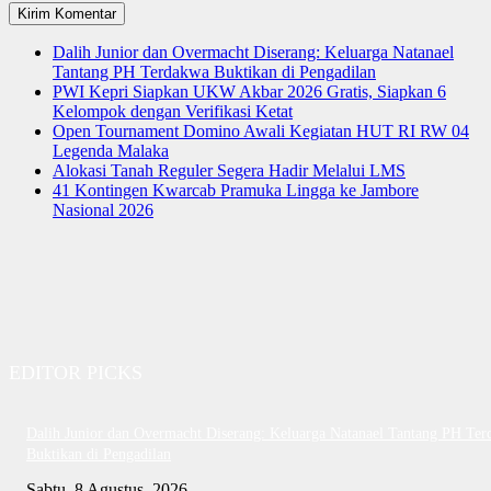
Dalih Junior dan Overmacht Diserang: Keluarga Natanael
Tantang PH Terdakwa Buktikan di Pengadilan
PWI Kepri Siapkan UKW Akbar 2026 Gratis, Siapkan 6
Kelompok dengan Verifikasi Ketat
Open Tournament Domino Awali Kegiatan HUT RI RW 04
Legenda Malaka
Alokasi Tanah Reguler Segera Hadir Melalui LMS
41 Kontingen Kwarcab Pramuka Lingga ke Jambore
Nasional 2026
EDITOR PICKS
Dalih Junior dan Overmacht Diserang: Keluarga Natanael Tantang PH Te
Buktikan di Pengadilan
Sabtu, 8 Agustus, 2026