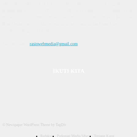
Diterbitkan | Dikelola : PT. Laksana Rasio Media Inovasi | Pengesahan
Kemenkum HAM, No AHU 59522. AH. 01.01 Tahun 2018. Alamat : Town
House Cluster Puri Melati Blok A No. 2B, Batam Centre, Batam, Kepulauan
Riau Media rasio.co telah terverifikasi administrasi dan faktual oleh
dewanpers dengan ID 9564
Hubungi kami:
rasiowebmedia@gmail.com
IKUTI KITA
© Newspaper WordPress Theme by TagDiv
Redaksi
Pedoman Media Siber
Tentang Kami