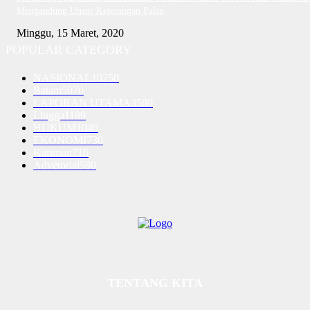
Mengandung Unsur Keterangan Palsu
Minggu, 15 Maret, 2020
POPULAR CATEGORY
NASIONAL
10250
Batam
5070
LAPORAN UTAMA
3580
Lingga
1189
HUKUM
1040
EKONOMI
730
Karimun
716
Advetorial
590
TENTANG KITA