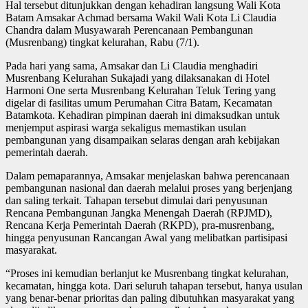
Hal tersebut ditunjukkan dengan kehadiran langsung Wali Kota
Batam Amsakar Achmad bersama Wakil Wali Kota Li Claudia
Chandra dalam Musyawarah Perencanaan Pembangunan
(Musrenbang) tingkat kelurahan, Rabu (7/1).
Pada hari yang sama, Amsakar dan Li Claudia menghadiri
Musrenbang Kelurahan Sukajadi yang dilaksanakan di Hotel
Harmoni One serta Musrenbang Kelurahan Teluk Tering yang
digelar di fasilitas umum Perumahan Citra Batam, Kecamatan
Batamkota. Kehadiran pimpinan daerah ini dimaksudkan untuk
menjemput aspirasi warga sekaligus memastikan usulan
pembangunan yang disampaikan selaras dengan arah kebijakan
pemerintah daerah.
Dalam pemaparannya, Amsakar menjelaskan bahwa perencanaan
pembangunan nasional dan daerah melalui proses yang berjenjang
dan saling terkait. Tahapan tersebut dimulai dari penyusunan
Rencana Pembangunan Jangka Menengah Daerah (RPJMD),
Rencana Kerja Pemerintah Daerah (RKPD), pra-musrenbang,
hingga penyusunan Rancangan Awal yang melibatkan partisipasi
masyarakat.
“Proses ini kemudian berlanjut ke Musrenbang tingkat kelurahan,
kecamatan, hingga kota. Dari seluruh tahapan tersebut, hanya usulan
yang benar-benar prioritas dan paling dibutuhkan masyarakat yang