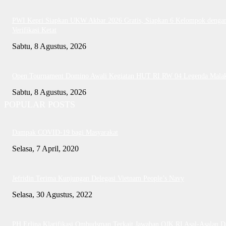
PWI Kepri Siapkan UKW Akbar 2026 Gratis, Siapkan 6 Kelompok denga
Verifikasi Ketat
Sabtu, 8 Agustus, 2026
Open Tournament Domino Awali Kegiatan HUT RI RW 04 Legenda Mala
Sabtu, 8 Agustus, 2026
POPULAR POSTS
Dampak COVID-19 bagi Masyarakat
Selasa, 7 April, 2020
Jefridin Terima Kunjungan Delegasi Vietnam People’s Navy
Selasa, 30 Agustus, 2022
PH Erlina Klarifikasi Ombudsman Terkait Jawaban OJK RI Asal-Asalan D