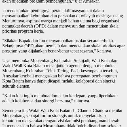
akan dijadikan program pembangunan,” ujar Amsakar.
Ia menekankan pentingnya peran aktif masyarakat dalam
menyampaikan kebutuhan dan persoalan di wilayah masing-masing.
Menurutnya, aspirasi warga menjadi bahan utama bagi organisasi
perangkat daerah (OPD) dalam menyusun dan menentukan skala
prioritas program kerja.
“Silakan Bapak dan Ibu menyampaikan usulan secara terbuka.
Selanjutnya OPD akan memilah dan menetapkan skala prioritas agar
program yang dijalankan benar-benar tepat sasaran,” katanya.
Usai membuka Musrenbang Kelurahan Sukajadi, Wali Kota dan
Wakil Wali Kota Batam melanjutkan agenda dengan membuka
Musrenbang Kelurahan Teluk Tering. Pada kesempatan tersebut,
Amsakar kembali menegaskan bahwa percepatan pembangunan
Kota Batam hanya dapat dicapai melalui kolaborasi dan sinergi
seluruh elemen.
“Kalau kita ingin membuat lompatan ke depan, yang diperlukan
adalah kolaborasi dan sinergi bersama,” tuturnya.
Sementara itu, Wakil Wali Kota Batam Li Claudia Chandra menilai
Musrenbang sebagai forum strategis untuk menyelaraskan
kebutuhan masyarakat dengan visi dan misi pembangunan daerah.
Ia menegaskan bahwa Musrenbang tidak boleh dipandang sekadar