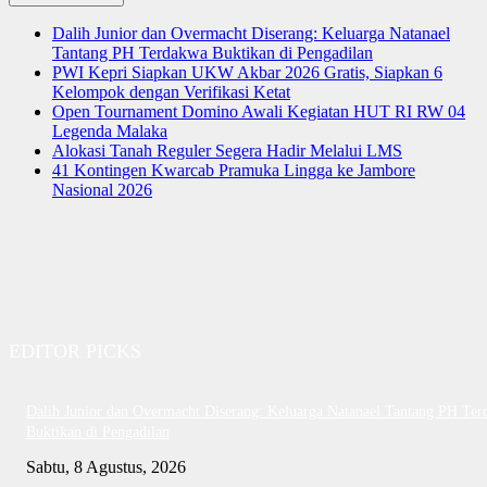
Dalih Junior dan Overmacht Diserang: Keluarga Natanael
Tantang PH Terdakwa Buktikan di Pengadilan
PWI Kepri Siapkan UKW Akbar 2026 Gratis, Siapkan 6
Kelompok dengan Verifikasi Ketat
Open Tournament Domino Awali Kegiatan HUT RI RW 04
Legenda Malaka
Alokasi Tanah Reguler Segera Hadir Melalui LMS
41 Kontingen Kwarcab Pramuka Lingga ke Jambore
Nasional 2026
EDITOR PICKS
Dalih Junior dan Overmacht Diserang: Keluarga Natanael Tantang PH Te
Buktikan di Pengadilan
Sabtu, 8 Agustus, 2026