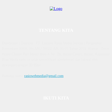
TENTANG KITA
Diterbitkan | Dikelola : PT. Laksana Rasio Media Inovasi | Pengesahan
Kemenkum HAM, No AHU 59522. AH. 01.01 Tahun 2018. Alamat : Town
House Cluster Puri Melati Blok A No. 2B, Batam Centre, Batam, Kepulauan
Riau Media rasio.co telah terverifikasi administrasi dan faktual oleh
dewanpers dengan ID 9564
Hubungi kami:
rasiowebmedia@gmail.com
IKUTI KITA