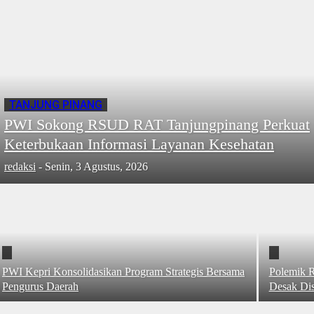
TANJUNG PINANG
PWI Sokong RSUD RAT Tanjungpinang Perkuat
Keterbukaan Informasi Layanan Kesehatan
redaksi
-
Senin, 3 Agustus, 2026
PWI Kepri Konsolidasikan Program Strategis Bersama
Polemik R
Pengurus Daerah
Desak Di