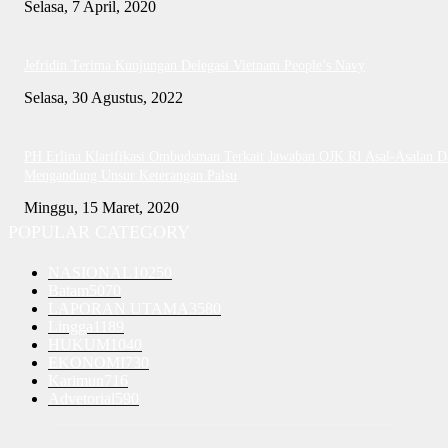
Selasa, 7 April, 2020
Jefridin Terima Kunjungan Delegasi Vietnam People’s Navy
Selasa, 30 Agustus, 2022
PH Erlina Klarifikasi Ombudsman Terkait Jawaban OJK RI Asal-Asalan D
Mengandung Unsur Keterangan Palsu
Minggu, 15 Maret, 2020
POPULAR CATEGORY
NASIONAL
10250
Batam
5070
LAPORAN UTAMA
3580
Lingga
1189
HUKUM
1040
EKONOMI
730
Karimun
716
Advetorial
590